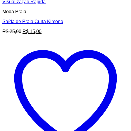
Visualização Rápida
Moda Praia
Saída de Praia Curta Kimono
O
O
R$
25,00
R$
15,00
preço
preço
original
atual
era:
é:
R$ 25,00.
R$ 15,00.