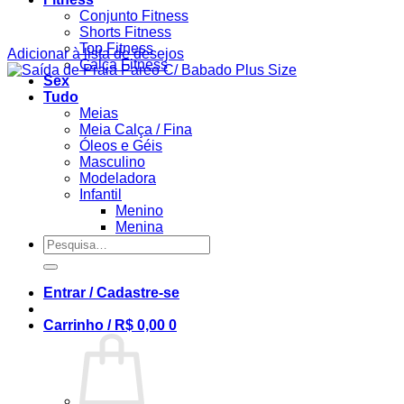
Conjunto Fitness
Shorts Fitness
Top Fitness
Adicionar à lista de desejos
Calça Fitness
Sex
Tudo
Meias
Meia Calça / Fina
Óleos e Géis
Masculino
Modeladora
Infantil
Menino
Menina
Pesquisar
por:
Entrar / Cadastre-se
Carrinho /
R$
0,00
0