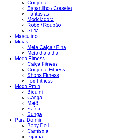
Conjunto
Espartilho / Corselet
Fantasias
Modeladora
Robe / Roupão
Sutiã
Masculino
Meias
Meia Calça / Fina
Meia dia a dia
Moda Fitness
Calça Fitness
Conjunto Fitness
Shorts Fitness
Top Fitness
Moda Praia
Biquíni
Canga
Maiô
Saída
Sunga
Para Dormir
Baby Doll
Camisola
Pijama