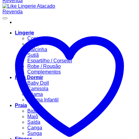
Lingerie
Conjuntos
Body
Calcinha
Sutiã
Espartilho / Corselet
Robe / Roupão
Complementos
Para Dormir
Baby Doll
Camisola
Pijama
Pijama Infantil
Praia
Biquíni
Maiô
Saída
Canga
Sunga
Fitness