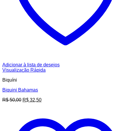
Adicionar à lista de desejos
Visualização Rápida
Biquíni
Biquini Bahamas
O
O
R$
50,00
R$
32,50
preço
preço
original
atual
era:
é:
R$ 50,00.
R$ 32,50.