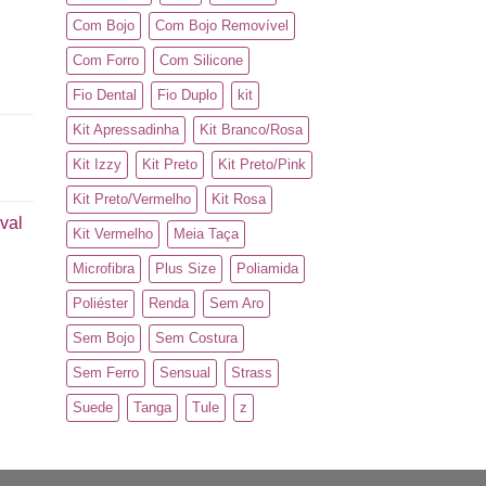
Com Bojo
Com Bojo Removível
Com Forro
Com Silicone
Fio Dental
Fio Duplo
kit
Kit Apressadinha
Kit Branco/Rosa
Kit Izzy
Kit Preto
Kit Preto/Pink
Kit Preto/Vermelho
Kit Rosa
val
Kit Vermelho
Meia Taça
Microfibra
Plus Size
Poliamida
Poliéster
Renda
Sem Aro
Sem Bojo
Sem Costura
Sem Ferro
Sensual
Strass
Suede
Tanga
Tule
z