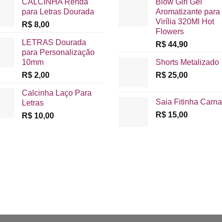
CALCINHA Renda
Blow Girl Gel
para Letras Dourada
Aromatizante para
Virília 320Ml Hot
R$
8,00
Flowers
LETRAS Dourada
R$
44,90
para Personalização
10mm
Shorts Metalizado
R$
2,00
R$
25,00
Calcinha Laço Para
Saia Fitinha Carna
Letras
R$
15,00
R$
10,00