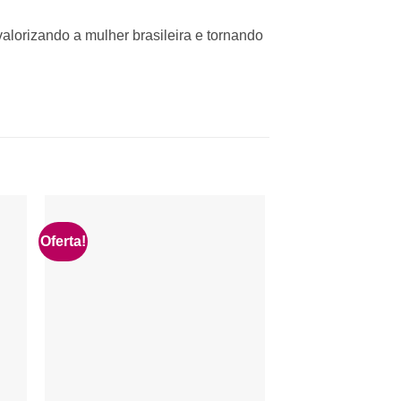
alorizando a mulher brasileira e tornando
Oferta!
Oferta!
nar
Adicionar
 de
à lista de
os
desejos