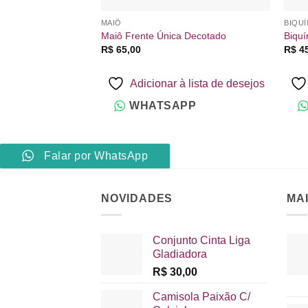
MAIÔ
BIQUÍ
Maiô Frente Única Decotado
Biquí
R$
65,00
R$
45
Adicionar à lista de desejos
WHATSAPP
Falar por WhatsApp
NOVIDADES
MA
Conjunto Cinta Liga
Gladiadora
R$
30,00
Camisola Paixão C/