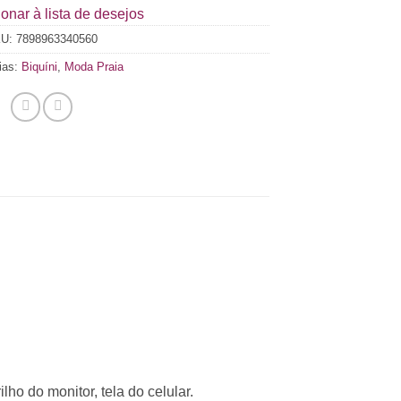
onar à lista de desejos
KU:
7898963340560
ias:
Biquíni
,
Moda Praia
ho do monitor, tela do celular.