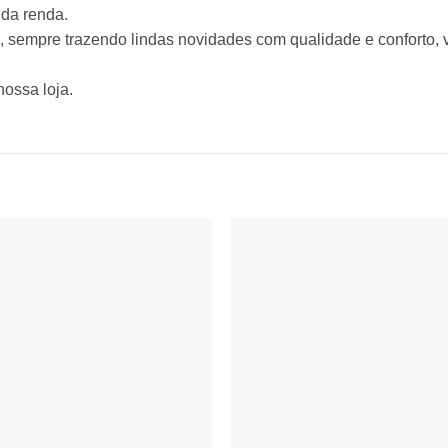
da renda.
 sempre trazendo lindas novidades com qualidade e conforto, v
nossa loja.
Adicionar
Adicio
à lista de
à lista
desejos
desej