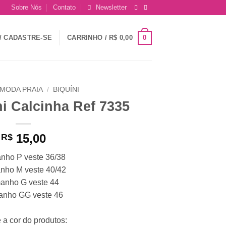
Sobre Nós
Contato
Newsletter
0
/ CADASTRE-SE
CARRINHO /
R$
0,00
MODA PRAIA
/
BIQUÍNI
i Calcinha Ref 7335
15,00
R$
nho P veste 36/38
nho M veste 40/42
anho G veste 44
anho GG veste 46
 a cor do produtos: