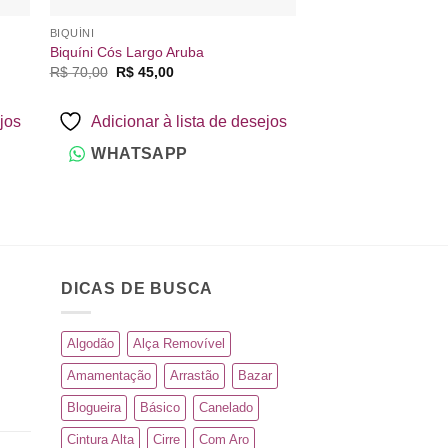
BIQUÍNI
MODA PRAIA
Biquíni Cós Largo Aruba
Saída de Praia Curt
O
O
O
R$
70,00
R$
45,00
R$
25,00
R$
15,00
preço
preço
preço
p
original
atual
original
a
era:
é:
era:
é
ejos
Adicionar à lista de desejos
Adicionar à 
R$ 70,00.
R$ 45,00.
R$ 25,00.
R
WHATSAPP
WHATSAP
DICAS DE BUSCA
Algodão
Alça Removível
Amamentação
Arrastão
Bazar
Blogueira
Básico
Canelado
Cintura Alta
Cirre
Com Aro