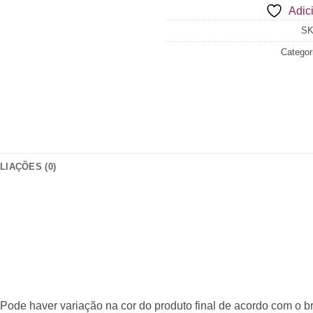
Adici
$0.00
S
Categor
LIAÇÕES (0)
ode haver variação na cor do produto final de acordo com o bril