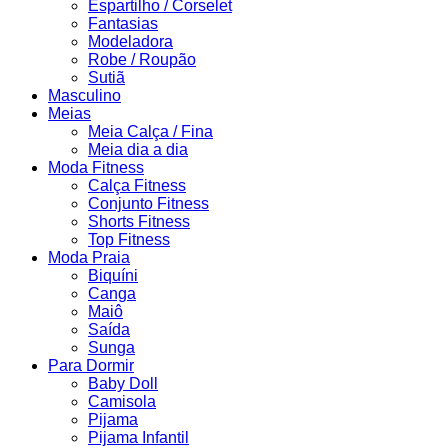
Espartilho / Corselet
Fantasias
Modeladora
Robe / Roupão
Sutiã
Masculino
Meias
Meia Calça / Fina
Meia dia a dia
Moda Fitness
Calça Fitness
Conjunto Fitness
Shorts Fitness
Top Fitness
Moda Praia
Biquíni
Canga
Maiô
Saída
Sunga
Para Dormir
Baby Doll
Camisola
Pijama
Pijama Infantil