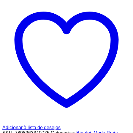
Adicionar à lista de desejos
SKU:
7898963340775
Categorias:
Biquíni
,
Moda Praia