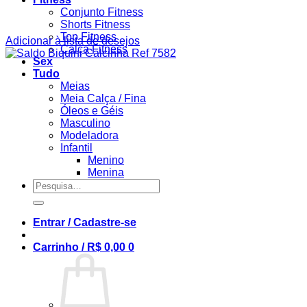
Conjunto Fitness
Shorts Fitness
Top Fitness
Adicionar à lista de desejos
Calça Fitness
Sex
Tudo
Meias
Meia Calça / Fina
Óleos e Géis
Masculino
Modeladora
Infantil
Menino
Menina
Pesquisar
por:
Entrar / Cadastre-se
Carrinho /
R$
0,00
0