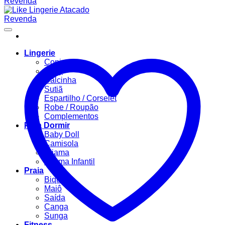
Lingerie
Conjuntos
Body
Calcinha
Sutiã
Espartilho / Corselet
Robe / Roupão
Complementos
Para Dormir
Baby Doll
Camisola
Pijama
Pijama Infantil
Praia
Biquíni
Maiô
Saída
Canga
Sunga
Fitness