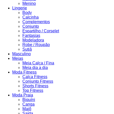
Menino
Lingerie
Body
Calcinha
Complementos
Conjunto
Espartilho / Corselet
Fantasias
Modeladora
Robe / Roupão
Sutiã
Masculino
Meias
Meia Calça / Fina
Meia dia a dia
Moda Fitness
Calça Fitness
Conjunto Fitness
Shorts Fitness
Top Fitness
Moda Praia
Biquíni
Canga
Maiô
Saída