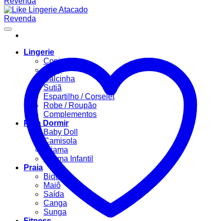
Lingerie
Conjuntos
Body
Calcinha
Sutiã
Espartilho / Corselet
Robe / Roupão
Complementos
Para Dormir
Baby Doll
Camisola
Pijama
Pijama Infantil
Praia
Biquíni
Maiô
Saída
Canga
Sunga
Fitness