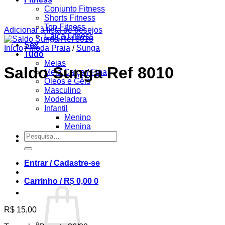
Conjunto Fitness
Shorts Fitness
Top Fitness
Adicionar à lista de desejos
Calça Fitness
Sex
Início
/
Moda Praia
/
Sunga
Tudo
Meias
Saldo Sunga Ref 8010
Meia Calça / Fina
Óleos e Géis
Masculino
Modeladora
Infantil
Menino
Menina
Pesquisar
por:
Entrar / Cadastre-se
Carrinho /
R$
0,00
0
R$
15,00