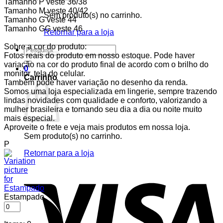
Tamanho P veste 36/38
Tamanho M veste 40/42
Sem produto(s) no carrinho.
Tamanho G veste 44
Tamanho GG veste 46
Retornar para a loja
Sobre a cor do produto:
Pesquisar
Fotos reais do produto em nosso estoque. Pode haver
por:
variação na cor do produto final de acordo com o brilho do
0
monitor, tela do celular.
Carrinho
Também pode haver variação no desenho da renda.
Somos uma loja especializada em lingerie, sempre trazendo
lindas novidades com qualidade e conforto, valorizando a
mulher brasileira e tornando seu dia a dia ou noite muito
mais especial.
Aproveite o frete e veja mais produtos em nossa loja.
Sem produto(s) no carrinho.
P
Retornar para a loja
V
Estampado