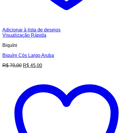
Adicionar à lista de desejos
Visualização Rápida
Biquíni
Biquíni Cós Largo Aruba
O
O
R$
70,00
R$
45,00
preço
preço
original
atual
era:
é:
R$ 70,00.
R$ 45,00.