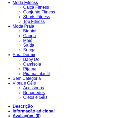
Moda Fitness
Calça Fitness
Conjunto Fitness
Shorts Fitness
Top Fitness
Moda Praia
Biquíni
Canga
Maiô
Saída
Sunga
Para Dormir
Baby Doll
Camisola
Pijama
Pijama Infantil
Sem Categoria
Vibra e Géis
Acessórios
Brinquedos
Óleos e Géis
Descrição
Informação adicional
Avaliações (0)