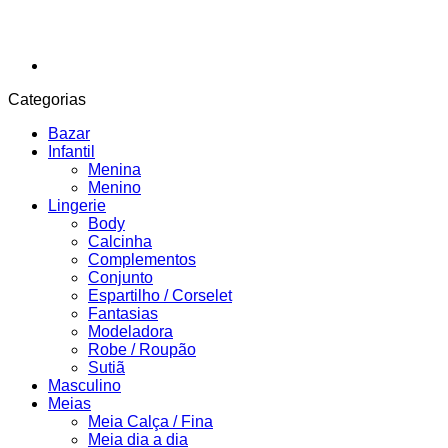
Categorias
Bazar
Infantil
Menina
Menino
Lingerie
Body
Calcinha
Complementos
Conjunto
Espartilho / Corselet
Fantasias
Modeladora
Robe / Roupão
Sutiã
Masculino
Meias
Meia Calça / Fina
Meia dia a dia