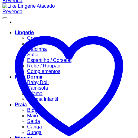
Lingerie
Conjuntos
Body
Calcinha
Sutiã
Espartilho / Corselet
Robe / Roupão
Complementos
Para Dormir
Baby Doll
Camisola
Pijama
Pijama Infantil
Praia
Biquíni
Maiô
Saída
Canga
Sunga
Fitness