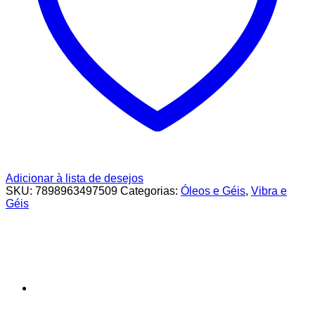
Adicionar à lista de desejos
SKU:
7898963497509
Categorias:
Óleos e Géis
,
Vibra e
Géis