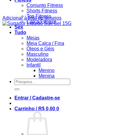
Conjunto Fitness
Shorts Fitness
Top Fitness
Adicionar à lista de desejos
Calça Fitness
Sex
Tudo
Meias
Meia Calça / Fina
Óleos e Géis
Masculino
Modeladora
Infantil
Menino
Menina
Pesquisar
por:
Entrar / Cadastre-se
Carrinho /
R$
0,00
0