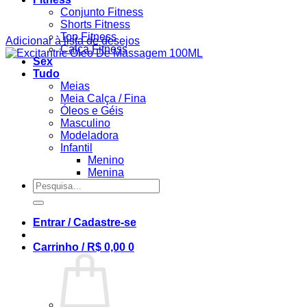
Conjunto Fitness
Shorts Fitness
Top Fitness
Adicionar à lista de desejos
Calça Fitness
Sex
Tudo
Meias
Meia Calça / Fina
Óleos e Géis
Masculino
Modeladora
Infantil
Menino
Menina
Pesquisar
por:
Entrar / Cadastre-se
Carrinho /
R$
0,00
0