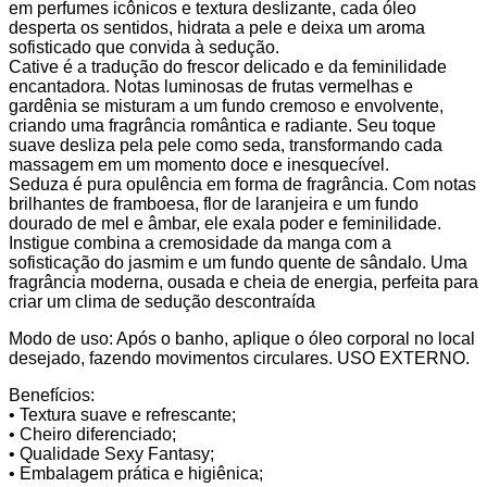
em perfumes icônicos e textura deslizante, cada óleo
desperta os sentidos, hidrata a pele e deixa um aroma
sofisticado que convida à sedução.
Cative é a tradução do frescor delicado e da feminilidade
encantadora. Notas luminosas de frutas vermelhas e
gardênia se misturam a um fundo cremoso e envolvente,
criando uma fragrância romântica e radiante. Seu toque
suave desliza pela pele como seda, transformando cada
massagem em um momento doce e inesquecível.
Seduza é pura opulência em forma de fragrância. Com notas
brilhantes de framboesa, flor de laranjeira e um fundo
dourado de mel e âmbar, ele exala poder e feminilidade.
Instigue combina a cremosidade da manga com a
sofisticação do jasmim e um fundo quente de sândalo. Uma
fragrância moderna, ousada e cheia de energia, perfeita para
criar um clima de sedução descontraída
Modo de uso: Após o banho, aplique o óleo corporal no local
desejado, fazendo movimentos circulares. USO EXTERNO.
Benefícios:
• Textura suave e refrescante;
• Cheiro diferenciado;
• Qualidade Sexy Fantasy;
• Embalagem prática e higiênica;