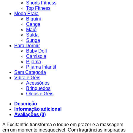
Shorts Fitness
Top Fitness
Moda Praia
Biquíni
Canga
Maiô
Saída
Sunga
Para Dormir
Baby Doll
Camisola
Pijama
Pijama Infantil
Sem Categoria
Vibra e Géis
Acessórios
Brinquedos
Óleos e Géis
Descrição
Informação adicional
Avaliações (0)
A Excitantric transforma o toque em prazer e a massagem
em um momento inesquecível. Com fragrâncias inspiradas