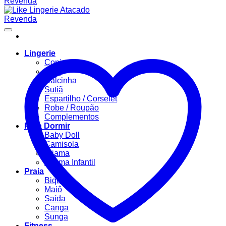
Lingerie
Conjuntos
Body
Calcinha
Sutiã
Espartilho / Corselet
Robe / Roupão
Complementos
Para Dormir
Baby Doll
Camisola
Pijama
Pijama Infantil
Praia
Biquíni
Maiô
Saída
Canga
Sunga
Fitness