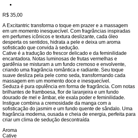
R$
35,00
A Excitantric transforma o toque em prazer e a massagem
em um momento inesquecível. Com fragrâncias inspiradas
em perfumes icônicos e textura deslizante, cada óleo
desperta os sentidos, hidrata a pele e deixa um aroma
sofisticado que convida à sedução.
Cative é a tradução do frescor delicado e da feminilidade
encantadora. Notas luminosas de frutas vermelhas e
gardênia se misturam a um fundo cremoso e envolvente,
criando uma fragrância romântica e radiante. Seu toque
suave desliza pela pele como seda, transformando cada
massagem em um momento doce e inesquecível.
Seduza é pura opulência em forma de fragrância. Com notas
brilhantes de framboesa, flor de laranjeira e um fundo
dourado de mel e âmbar, ele exala poder e feminilidade.
Instigue combina a cremosidade da manga com a
sofisticação do jasmim e um fundo quente de sândalo. Uma
fragrância moderna, ousada e cheia de energia, perfeita para
criar um clima de sedução descontraída
Aroma
Cative