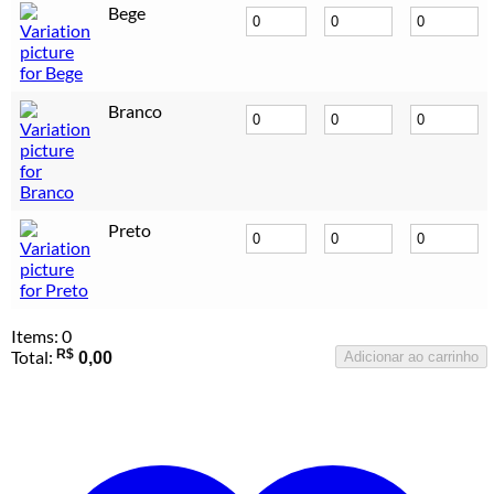
Bege
Branco
Preto
Items
:
0
Total
:
R$
0,00
Adicionar ao carrinho
0
Items,
Total
$0.00