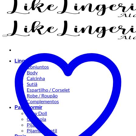
Lingerie
Conjuntos
Body
Calcinha
Sutiã
Espartilho / Corselet
Robe / Roupão
Complementos
Para Dormir
Baby Doll
Camisola
Pijama
Pijama Infantil