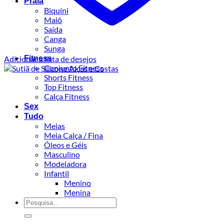
Praia
Biquíni
Maiô
Saída
Canga
Sunga
Adicionar à lista de desejos
Fitness
Conjunto Fitness
Shorts Fitness
Top Fitness
Calça Fitness
Sex
Tudo
Meias
Meia Calça / Fina
Óleos e Géis
Masculino
Modeladora
Infantil
Menino
Menina
Pesquisar
por: