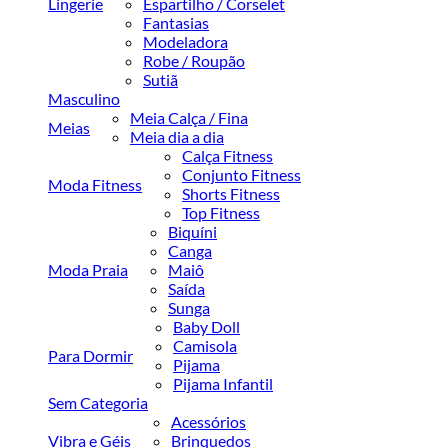
Lingerie
Espartilho / Corselet
Fantasias
Modeladora
Robe / Roupão
Sutiã
Masculino
Meia Calça / Fina
Meias
Meia dia a dia
Calça Fitness
Conjunto Fitness
Moda Fitness
Shorts Fitness
Top Fitness
Biquíni
Canga
Moda Praia
Maiô
Saída
Sunga
Baby Doll
Camisola
Para Dormir
Pijama
Pijama Infantil
Sem Categoria
Acessórios
Vibra e Géis
Brinquedos