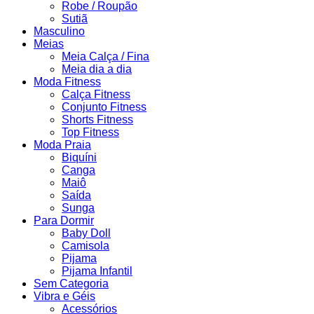
Robe / Roupão
Sutiã
Masculino
Meias
Meia Calça / Fina
Meia dia a dia
Moda Fitness
Calça Fitness
Conjunto Fitness
Shorts Fitness
Top Fitness
Moda Praia
Biquíni
Canga
Maiô
Saída
Sunga
Para Dormir
Baby Doll
Camisola
Pijama
Pijama Infantil
Sem Categoria
Vibra e Géis
Acessórios