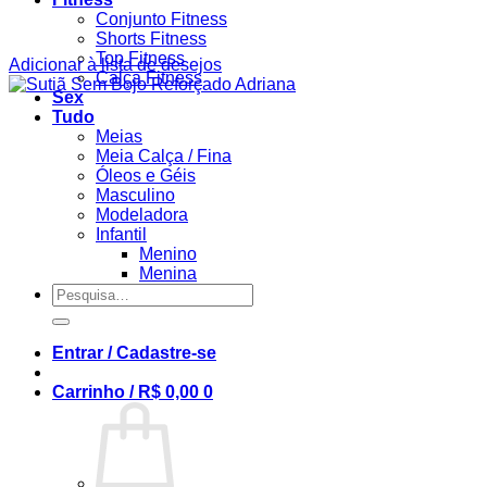
Conjunto Fitness
Shorts Fitness
Top Fitness
Adicionar à lista de desejos
Calça Fitness
Sex
Tudo
Meias
Meia Calça / Fina
Óleos e Géis
Masculino
Modeladora
Infantil
Menino
Menina
Pesquisar
por:
Entrar / Cadastre-se
Carrinho /
R$
0,00
0