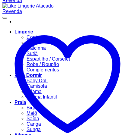
Lingerie
Conjuntos
Body
Calcinha
Sutiã
Espartilho / Corselet
Robe / Roupão
Complementos
Para Dormir
Baby Doll
Camisola
Pijama
Pijama Infantil
Praia
Biquíni
Maiô
Saída
Canga
Sunga
Fitness