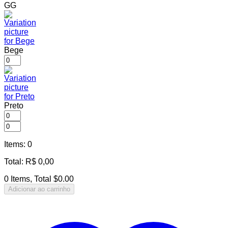
GG
Bege
Preto
Items
:
0
Total
:
R$
0,00
0 Items, Total $0.00
Adicionar ao carrinho