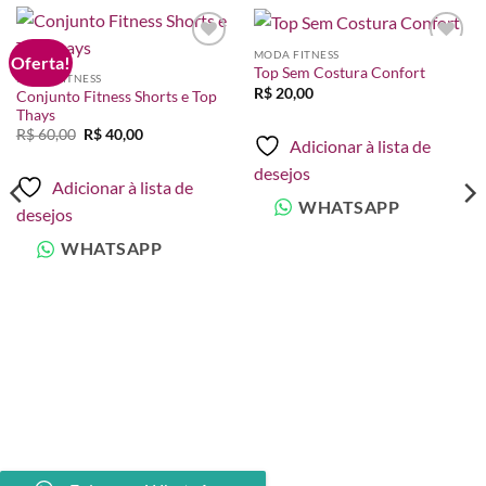
MODA FITNESS
Oferta!
Adicionar
Adicionar
Top Sem Costura Confort
à lista de
à lista de
MODA FITNESS
desejos
desejos
R$
20,00
Conjunto Fitness Shorts e Top
Thays
O
O
R$
60,00
R$
40,00
Adicionar à lista de
preço
preço
original
atual
desejos
era:
é:
Adicionar à lista de
R$ 60,00.
R$ 40,00.
WHATSAPP
desejos
WHATSAPP