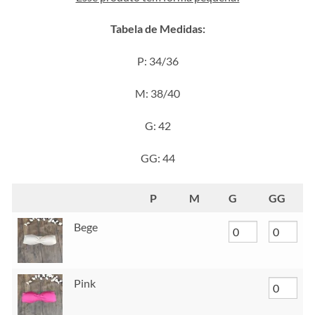
Tabela de Medidas:
P: 34/36
M: 38/40
G: 42
GG: 44
P
M
G
GG
Bege
Pink