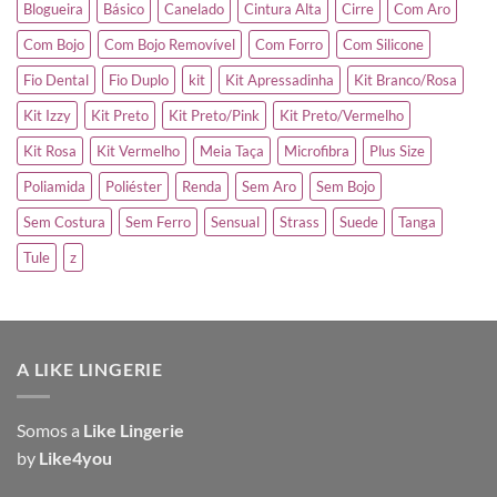
Blogueira
Básico
Canelado
Cintura Alta
Cirre
Com Aro
Com Bojo
Com Bojo Removível
Com Forro
Com Silicone
Fio Dental
Fio Duplo
kit
Kit Apressadinha
Kit Branco/Rosa
Kit Izzy
Kit Preto
Kit Preto/Pink
Kit Preto/Vermelho
Kit Rosa
Kit Vermelho
Meia Taça
Microfibra
Plus Size
Poliamida
Poliéster
Renda
Sem Aro
Sem Bojo
Sem Costura
Sem Ferro
Sensual
Strass
Suede
Tanga
Tule
z
A LIKE LINGERIE
Somos a
Like Lingerie
by
Like4you