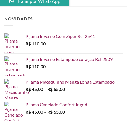
Falar por WhatsApp
NOVIDADES
Pijama Inverno Com Ziper Ref 2541
R$
110,00
Pijama Inverno Estampado coração Ref 2539
R$
110,00
Pijama Macaquinho Manga Longa Estampado
Faixa
R$
45,00
–
R$
65,00
de
preço:
Pijama Canelado Confort Ingrid
R$ 45,00
Faixa
R$
45,00
–
R$
65,00
através
de
R$ 65,00
preço: