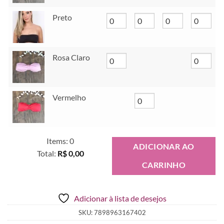
Preto
Rosa Claro
Vermelho
Items
:
0
ADICIONAR AO
Total
:
R$ 0,00
CARRINHO
0
Items.
Your
Adicionar à lista de desejos
total
is
SKU:
7898963167402
R$ 0,00