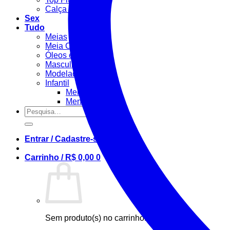
Calça Fitness
Sex
Tudo
Meias
Meia Calça / Fina
Óleos e Géis
Masculino
Modeladora
Infantil
Menino
Menina
Pesquisar
por:
Entrar / Cadastre-se
Carrinho /
R$
0,00
0
Sem produto(s) no carrinho.