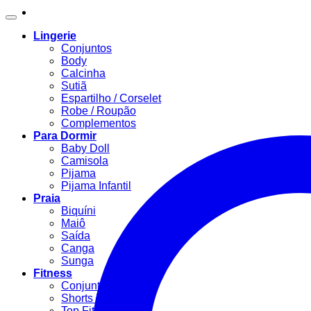
Lingerie
Conjuntos
Body
Calcinha
Sutiã
Espartilho / Corselet
Robe / Roupão
Complementos
Para Dormir
Baby Doll
Camisola
Pijama
Pijama Infantil
Praia
Biquíni
Maiô
Saída
Canga
Sunga
Fitness
Conjunto Fitness
Shorts Fitness
Top Fitness