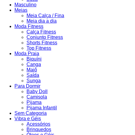
Masculino
Meias
Meia Calça / Fina
Meia dia a dia
Moda Fitness
Calça Fitness
Conjunto Fitness
Shorts Fitness
Top Fitness
Moda Praia
Biquíni
Canga
Maiô
Saída
Sunga
Para Dormir
Baby Doll
Camisola
Pijama
Pijama Infantil
Sem Categoria
Vibra e Géis
Acessórios
Brinquedos
Óleos e Géis