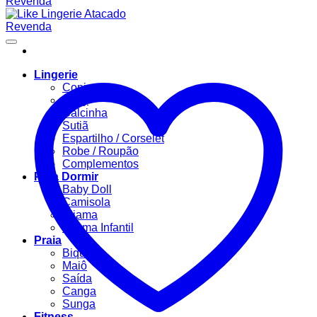
Lingerie
Conjuntos
Body
Calcinha
Sutiã
Espartilho / Corselet
Robe / Roupão
Complementos
Para Dormir
Baby Doll
Camisola
Pijama
Pijama Infantil
Praia
Biquíni
Maiô
Saída
Canga
Sunga
Fitness