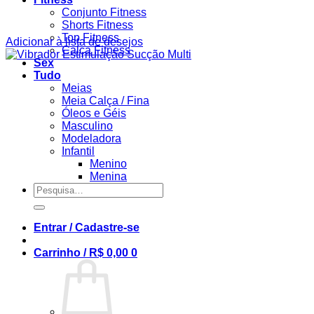
Conjunto Fitness
Shorts Fitness
Top Fitness
Adicionar à lista de desejos
Calça Fitness
Sex
Tudo
Meias
Meia Calça / Fina
Óleos e Géis
Masculino
Modeladora
Infantil
Menino
Menina
Pesquisar
por:
Entrar / Cadastre-se
Carrinho /
R$
0,00
0