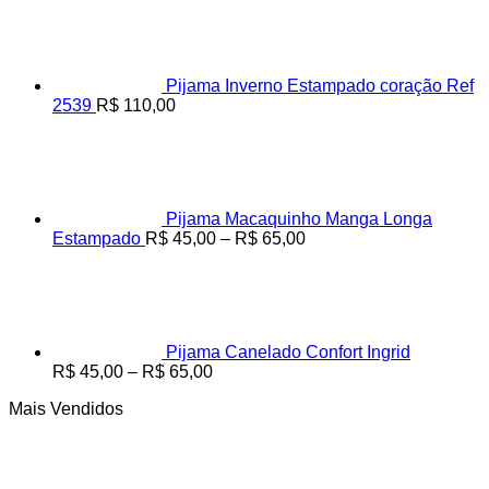
Pijama Inverno Estampado coração Ref
2539
R$
110,00
Pijama Macaquinho Manga Longa
Faixa
Estampado
R$
45,00
–
R$
65,00
de
preço:
R$ 45,00
através
R$ 65,00
Pijama Canelado Confort Ingrid
Faixa
R$
45,00
–
R$
65,00
de
Mais Vendidos
preço:
R$ 45,00
através
R$ 65,00