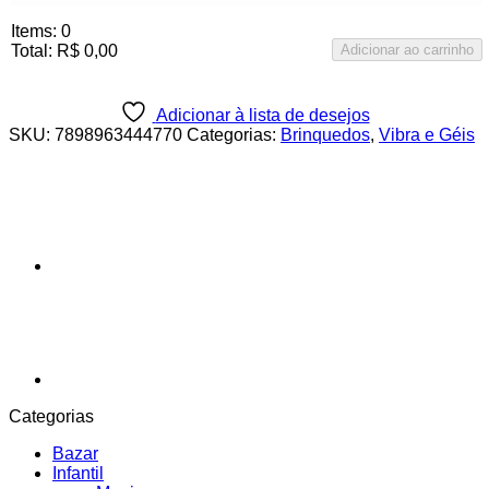
Items
:
0
Total
:
R$
0,00
Adicionar ao carrinho
0
Items,
Total
Adicionar à lista de desejos
$0.00
SKU:
7898963444770
Categorias:
Brinquedos
,
Vibra e Géis
Categorias
Bazar
Infantil