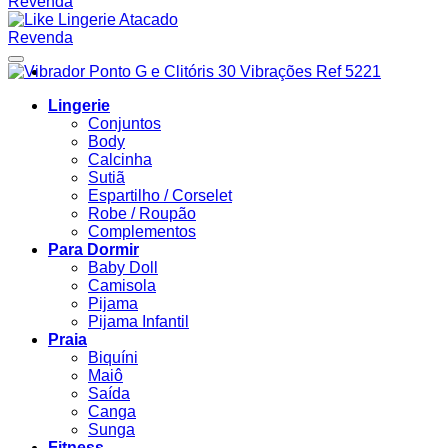
Adicionar à lista de desejos
Lingerie
Conjuntos
Body
Calcinha
Sutiã
Espartilho / Corselet
Robe / Roupão
Complementos
Para Dormir
Baby Doll
Camisola
Pijama
Pijama Infantil
Praia
Biquíni
Maiô
Saída
Canga
Sunga
Fitness