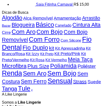
Saia Fitinha Carnaval
R$
15,00
Dicas de Busca
Algodão
Arrastão
Alça Removível
Amamentação
Básico
Blogueira
Cintura Alta
Canelado
Bazar
Com Aro
Com Bojo
Com Bojo
Cirre
Fio
Com Forro
Removível
Com Silicone
Dental
Fio Duplo
kit
Kit
Kit Apressadinha
Branco/Rosa
Kit Izzy
Kit Preto/Pink
Kit
Kit Preto
Meia Taça
Preto/Vermelho
Kit Rosa
Kit Vermelho
Microfibra
Poliamida
Plus Size
Poliéster
Renda
Sem Bojo
Sem Aro
Sem
Sensual
Sem Ferro
Costura
Strass
Suede
Tule
Tanga
z
A Like Lingerie
Somos a
Like Lingerie