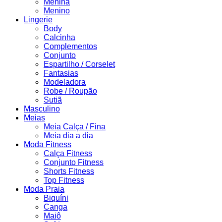
Menina
Menino
Lingerie
Body
Calcinha
Complementos
Conjunto
Espartilho / Corselet
Fantasias
Modeladora
Robe / Roupão
Sutiã
Masculino
Meias
Meia Calça / Fina
Meia dia a dia
Moda Fitness
Calça Fitness
Conjunto Fitness
Shorts Fitness
Top Fitness
Moda Praia
Biquíni
Canga
Maiô