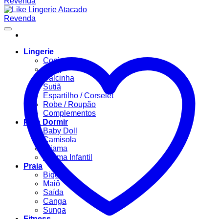
Lingerie
Conjuntos
Body
Calcinha
Sutiã
Espartilho / Corselet
Robe / Roupão
Complementos
Para Dormir
Baby Doll
Camisola
Pijama
Pijama Infantil
Praia
Biquíni
Maiô
Saída
Canga
Sunga
Fitness