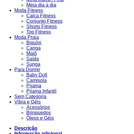
Meia dia a dia
Moda Fitness
Calça Fitness
Conjunto Fitness
Shorts Fitness
Top Fitness
Moda Praia
Biquíni
Canga
Maiô
Saída
Sunga
Para Dormir
Baby Doll
Camisola
Pijama
Pijama Infantil
Sem Categoria
Vibra e Géis
Acessórios
Brinquedos
Óleos e Géis
Descrição
Informação adicional