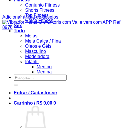
Conjunto Fitness
Shorts Fitness
Top Fitness
Adicionar à lista de desejos
Calça Fitness
Sex
Tudo
Meias
Meia Calça / Fina
Óleos e Géis
Masculino
Modeladora
Infantil
Menino
Menina
Pesquisar
por:
Entrar / Cadastre-se
Carrinho /
R$
0,00
0