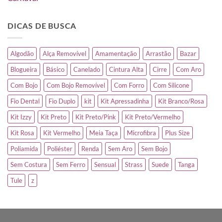
DICAS DE BUSCA
Algodão
Alça Removível
Amamentação
Arrastão
Bazar
Blogueira
Básico
Canelado
Cintura Alta
Cirre
Com Aro
Com Bojo
Com Bojo Removível
Com Forro
Com Silicone
Fio Dental
Fio Duplo
kit
Kit Apressadinha
Kit Branco/Rosa
Kit Izzy
Kit Preto
Kit Preto/Pink
Kit Preto/Vermelho
Kit Rosa
Kit Vermelho
Meia Taça
Microfibra
Plus Size
Poliamida
Poliéster
Renda
Sem Aro
Sem Bojo
Sem Costura
Sem Ferro
Sensual
Strass
Suede
Tanga
Tule
z