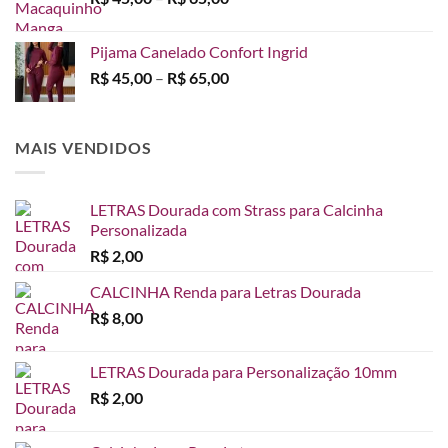
de
preço:
Pijama Canelado Confort Ingrid
R$ 45,00
Faixa
R$
45,00
–
R$
65,00
através
de
R$ 65,00
preço:
R$ 45,00
MAIS VENDIDOS
através
R$ 65,00
LETRAS Dourada com Strass para Calcinha
Personalizada
R$
2,00
CALCINHA Renda para Letras Dourada
R$
8,00
LETRAS Dourada para Personalização 10mm
R$
2,00