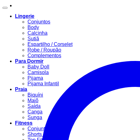
Lingerie
Conjuntos
Body
Calcinha
Sutiã
Espartilho / Corselet
Robe / Roupão
Complementos
Para Dormir
Baby Doll
Camisola
Pijama
Pijama Infantil
Praia
Biquíni
Maiô
Saída
Canga
Sunga
Fitness
Conjunto Fitness
Shorts Fitness
Top Fitness