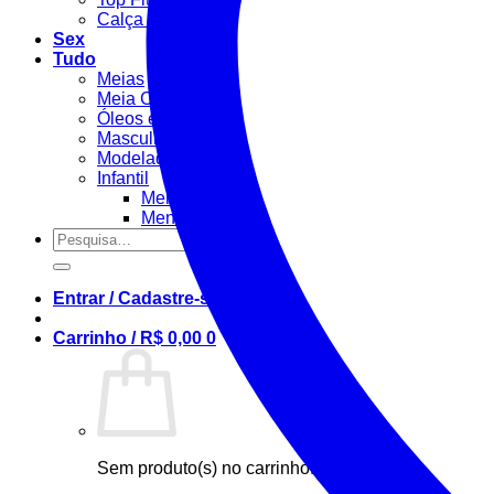
Calça Fitness
Sex
Tudo
Meias
Meia Calça / Fina
Óleos e Géis
Masculino
Modeladora
Infantil
Menino
Menina
Pesquisar
por:
Entrar / Cadastre-se
Carrinho /
R$
0,00
0
Sem produto(s) no carrinho.