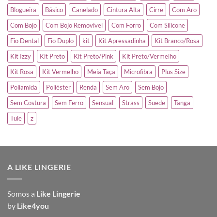
Blogueira
Básico
Canelado
Cintura Alta
Cirre
Com Aro
Com Bojo
Com Bojo Removível
Com Forro
Com Silicone
Fio Dental
Fio Duplo
kit
Kit Apressadinha
Kit Branco/Rosa
Kit Izzy
Kit Preto
Kit Preto/Pink
Kit Preto/Vermelho
Kit Rosa
Kit Vermelho
Meia Taça
Microfibra
Plus Size
Poliamida
Poliéster
Renda
Sem Aro
Sem Bojo
Sem Costura
Sem Ferro
Sensual
Strass
Suede
Tanga
Tule
z
A LIKE LINGERIE
Somos a
Like Lingerie
by
Like4you