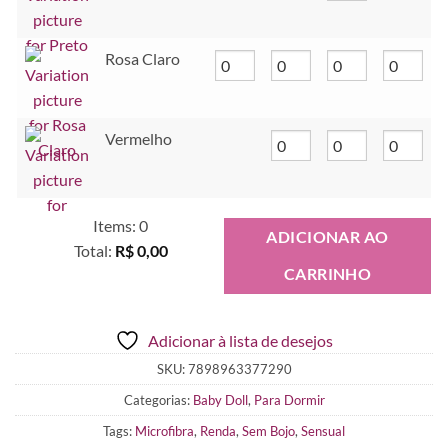
Rosa Claro
Vermelho
Items
:
0
ADICIONAR AO
Total
:
R$ 0,00
CARRINHO
0
Items.
Your
Adicionar à lista de desejos
total
is
SKU:
7898963377290
R$ 0,00
Categorias:
Baby Doll
,
Para Dormir
Tags:
Microfibra
,
Renda
,
Sem Bojo
,
Sensual