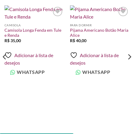
Adicionar
Adicionar
à lista de
à lista de
CAMISOLA
PARA DORMIR
desejos
desejos
Camisola Longa Fenda em Tule
Pijama Americano Botão Maria
e Renda
Alice
R$
35,00
R$
40,00
Adicionar à lista de
Adicionar à lista de
desejos
desejos
WHATSAPP
WHATSAPP