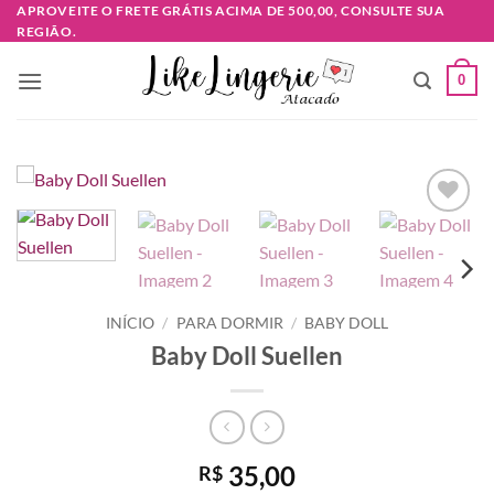
Skip
APROVEITE O FRETE GRÁTIS ACIMA DE 500,00, CONSULTE SUA
REGIÃO.
to
content
0
Adicionar
à lista de
desejos
INÍCIO
/
PARA DORMIR
/
BABY DOLL
Baby Doll Suellen
35,00
R$