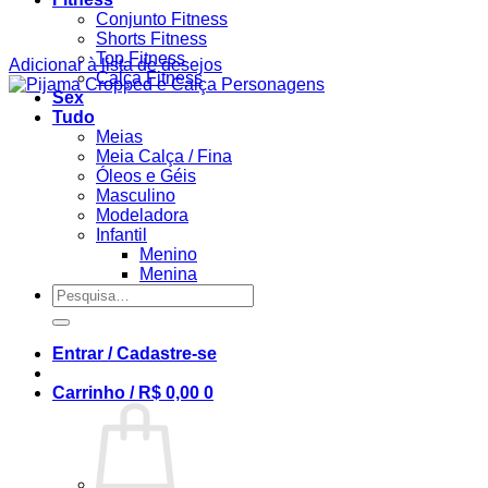
Conjunto Fitness
Shorts Fitness
Top Fitness
Adicionar à lista de desejos
Calça Fitness
Sex
Tudo
Meias
Meia Calça / Fina
Óleos e Géis
Masculino
Modeladora
Infantil
Menino
Menina
Pesquisar
por:
Entrar / Cadastre-se
Carrinho /
R$
0,00
0