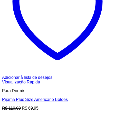
Adicionar à lista de desejos
Visualização Rápida
Para Dormir
Pijama Plus Size Americano Botões
O
O
R$
110,00
R$
69,95
preço
preço