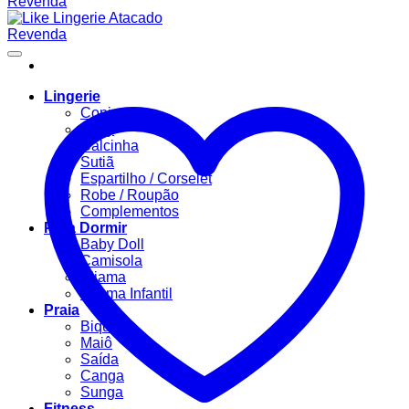
Lingerie
Conjuntos
Body
Calcinha
Sutiã
Espartilho / Corselet
Robe / Roupão
Complementos
Para Dormir
Baby Doll
Camisola
Pijama
Pijama Infantil
Praia
Biquíni
Maiô
Saída
Canga
Sunga
Fitness