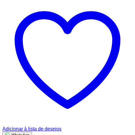
original
atual
era:
é:
R$ 110,00.
R$ 69,95.
Adicionar à lista de desejos