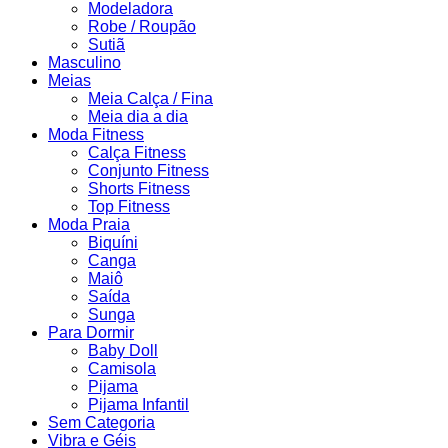
Modeladora
Robe / Roupão
Sutiã
Masculino
Meias
Meia Calça / Fina
Meia dia a dia
Moda Fitness
Calça Fitness
Conjunto Fitness
Shorts Fitness
Top Fitness
Moda Praia
Biquíni
Canga
Maiô
Saída
Sunga
Para Dormir
Baby Doll
Camisola
Pijama
Pijama Infantil
Sem Categoria
Vibra e Géis