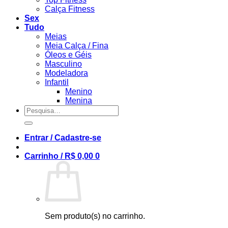
Calça Fitness
Sex
Tudo
Meias
Meia Calça / Fina
Óleos e Géis
Masculino
Modeladora
Infantil
Menino
Menina
Pesquisar
por:
Entrar / Cadastre-se
Carrinho /
R$
0,00
0
Sem produto(s) no carrinho.