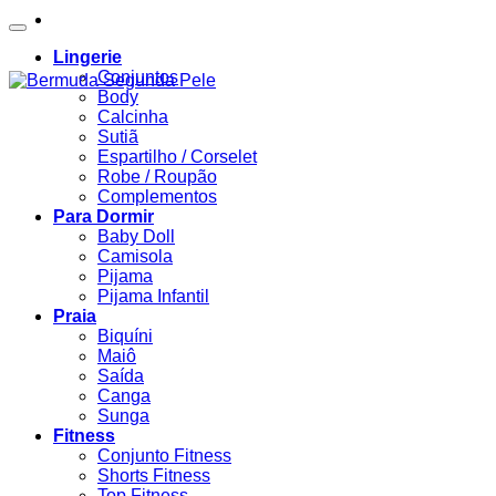
Lingerie
Conjuntos
Body
Calcinha
Sutiã
Espartilho / Corselet
Robe / Roupão
Complementos
Para Dormir
Baby Doll
Camisola
Pijama
Pijama Infantil
Praia
Biquíni
Maiô
Saída
Canga
Sunga
Fitness
Conjunto Fitness
Shorts Fitness
Top Fitness