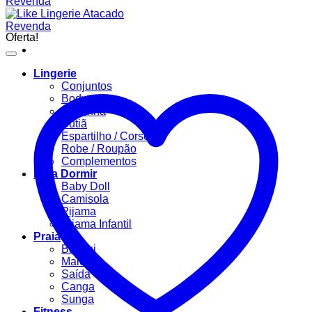
Oferta!
Lingerie
Conjuntos
Body
Calcinha
Sutiã
Espartilho / Corselet
Robe / Roupão
Complementos
Para Dormir
Baby Doll
Camisola
Pijama
Pijama Infantil
Praia
Biquíni
Maiô
Saída
Canga
Sunga
Fitness