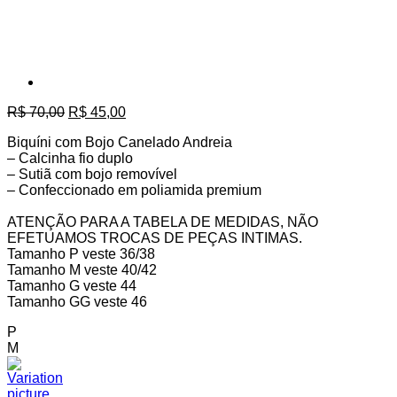
O
O
R$
70,00
R$
45,00
preço
preço
Biquíni com Bojo Canelado Andreia
original
atual
– Calcinha fio duplo
era:
é:
– Sutiã com bojo removível
R$ 70,00.
R$ 45,00.
– Confeccionado em poliamida premium
ATENÇÃO PARA A TABELA DE MEDIDAS, NÃO
EFETUAMOS TROCAS DE PEÇAS INTIMAS.
Tamanho P veste 36/38
Tamanho M veste 40/42
Tamanho G veste 44
Tamanho GG veste 46
P
M