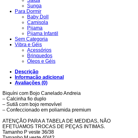
Saída
Sunga
Para Dormir
Baby Doll
Camisola
Pijama
Pijama Infantil
Sem Categoria
Vibra e Géis
Acessórios
Brinquedos
Óleos e Géis
Descrição
Informação adicional
Avaliações (0)
Biquíni com Bojo Canelado Andreia
– Calcinha fio duplo
– Sutiã com bojo removível
– Confeccionado em poliamida premium
ATENÇÃO PARA A TABELA DE MEDIDAS, NÃO
EFETUAMOS TROCAS DE PEÇAS INTIMAS.
Tamanho P veste 36/38
Tamanho M veste 40/42