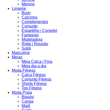
Menino
Lingerie
Body
Calcinha
Complementos
Conjunto
Espartilho / Corselet
Fantasias
Modeladora
Robe / Roupão
Sutiã
Masculino
Meias
Meia Calça / Fina
Meia dia a dia
Moda Fitness
Calça Fitness
Conjunto Fitness
Shorts Fitness
Top Fitness
Moda Praia
Biquíni
Canga
Maiô