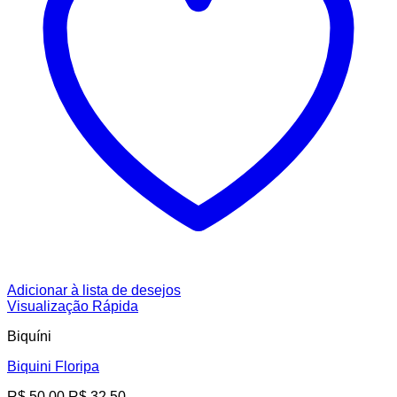
Adicionar à lista de desejos
Visualização Rápida
Biquíni
Biquini Floripa
O
O
R$
50,00
R$
32,50