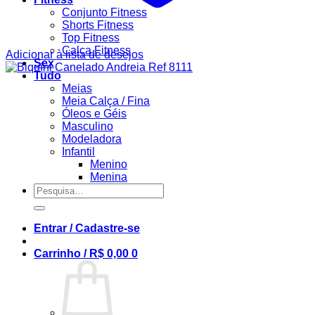
Conjunto Fitness
Shorts Fitness
Top Fitness
Calça Fitness
Adicionar à lista de desejos
Sex
Tudo
Meias
Meia Calça / Fina
Óleos e Géis
Masculino
Modeladora
Infantil
Menino
Menina
Pesquisar
por:
Entrar / Cadastre-se
Carrinho /
R$
0,00
0