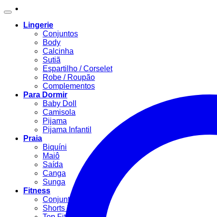
Lingerie
Conjuntos
Body
Calcinha
Sutiã
Espartilho / Corselet
Robe / Roupão
Complementos
Para Dormir
Baby Doll
Camisola
Pijama
Pijama Infantil
Praia
Biquíni
Maiô
Saída
Canga
Sunga
Fitness
Conjunto Fitness
Shorts Fitness
Top Fitness