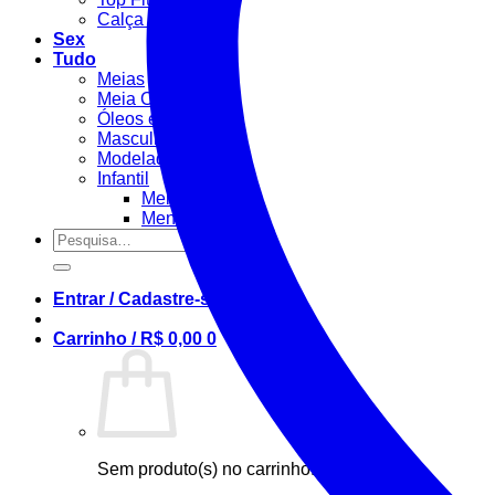
Calça Fitness
Sex
Tudo
Meias
Meia Calça / Fina
Óleos e Géis
Masculino
Modeladora
Infantil
Menino
Menina
Pesquisar
por:
Entrar / Cadastre-se
Carrinho /
R$
0,00
0
Sem produto(s) no carrinho.