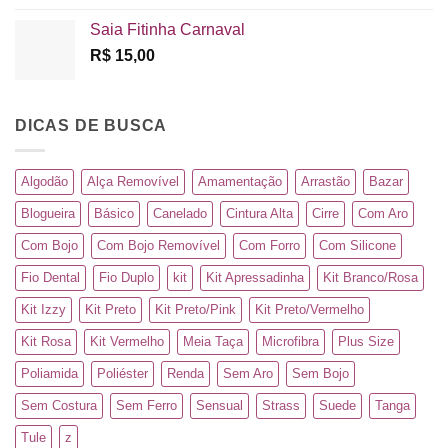
Saia Fitinha Carnaval
R$
15,00
DICAS DE BUSCA
Algodão
Alça Removível
Amamentação
Arrastão
Bazar
Blogueira
Básico
Canelado
Cintura Alta
Cirre
Com Aro
Com Bojo
Com Bojo Removível
Com Forro
Com Silicone
Fio Dental
Fio Duplo
kit
Kit Apressadinha
Kit Branco/Rosa
Kit Izzy
Kit Preto
Kit Preto/Pink
Kit Preto/Vermelho
Kit Rosa
Kit Vermelho
Meia Taça
Microfibra
Plus Size
Poliamida
Poliéster
Renda
Sem Aro
Sem Bojo
Sem Costura
Sem Ferro
Sensual
Strass
Suede
Tanga
Tule
z