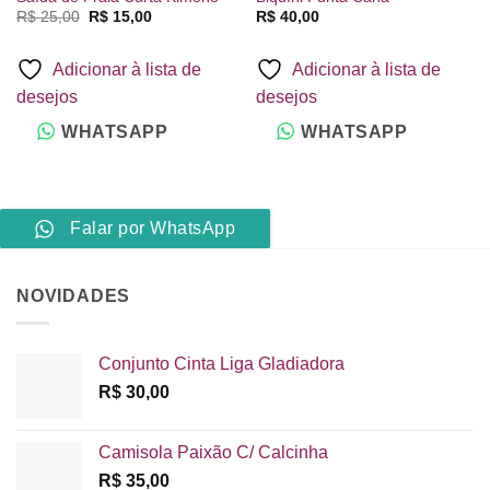
O
O
R$
25,00
R$
15,00
R$
40,00
preço
preço
original
atual
era:
é:
Adicionar à lista de
Adicionar à lista de
R$ 25,00.
R$ 15,00.
desejos
desejos
WHATSAPP
WHATSAPP
Falar por WhatsApp
NOVIDADES
Conjunto Cinta Liga Gladiadora
R$
30,00
Camisola Paixão C/ Calcinha
R$
35,00