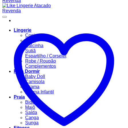
Lingerie
Conjuntos
Body
Calcinha
Sutiã
Espartilho / Corselet
Robe / Roupão
Complementos
Para Dormir
Baby Doll
Camisola
Pijama
Pijama Infantil
Praia
Biquíni
Maiô
Saída
Canga
Sunga
Fitness