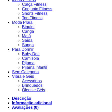
Calça Fitness
Conjunto Fitness
Shorts Fitness
Top Fitness
Moda Praia
Biquíni
Canga
Maiô
Saída
Sunga
Para Dormir
Baby Doll
Camisola
Pijama
Pijama Infantil
Sem Categoria
Vibra e Géis
Acessórios
Brinquedos
Óleos e Géis
Descrição
Informação adicional
Avaliações (0)