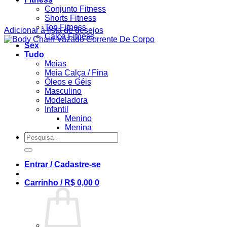
Conjunto Fitness
Shorts Fitness
Top Fitness
Adicionar à lista de desejos
Calça Fitness
Sex
Tudo
Meias
Meia Calça / Fina
Óleos e Géis
Masculino
Modeladora
Infantil
Menino
Menina
Pesquisar
por:
Entrar / Cadastre-se
Carrinho /
R$
0,00
0