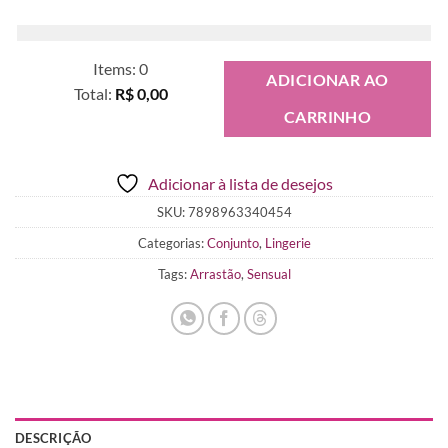
Items
:
0
ADICIONAR AO
Total
:
R$ 0,00
CARRINHO
0
Items.
Your
Adicionar à lista de desejos
total
is
SKU:
7898963340454
R$ 0,00
Categorias:
Conjunto
,
Lingerie
Tags:
Arrastão
,
Sensual
DESCRIÇÃO