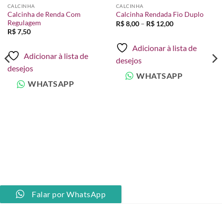
à lista de
à lista de
CALCINHA
CALCINHA
desejos
desejos
Calcinha de Renda Com
Calcinha Rendada Fio Duplo
Regulagem
Faixa
R$
8,00
–
R$
12,00
de
R$
7,50
preço:
R$ 8,00
Adicionar à lista de
através
Adicionar à lista de
R$ 12,00
desejos
desejos
WHATSAPP
WHATSAPP
Falar por WhatsApp