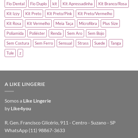
Fio Dental
Fio Duplo
kit
Kit Apressadinha
Kit Branco/Rosa
Kit Izzy
Kit Preto
Kit Preto/Pink
Kit Preto/Vermelho
Kit Rosa
Kit Vermelho
Meia Taça
Microfibra
Plus Size
Poliamida
Poliéster
Renda
Sem Aro
Sem Bojo
Sem Costura
Sem Ferro
Sensual
Strass
Suede
Tanga
Tule
z
A LIKE LINGERIE
Somos a
Like Lingerie
by
Like4you
R. Gen. Francisco Glicério, 911 - Centro - Suzano - SP
WhatsApp (11) 98867-3633