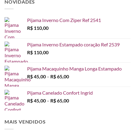
NOVIDADES
Pijama Inverno Com Ziper Ref 2541
R$
110,00
Pijama Inverno Estampado coração Ref 2539
R$
110,00
Pijama Macaquinho Manga Longa Estampado
Faixa
R$
45,00
–
R$
65,00
de
preço:
Pijama Canelado Confort Ingrid
R$ 45,00
Faixa
R$
45,00
–
R$
65,00
através
de
R$ 65,00
preço:
R$ 45,00
MAIS VENDIDOS
através
R$ 65,00