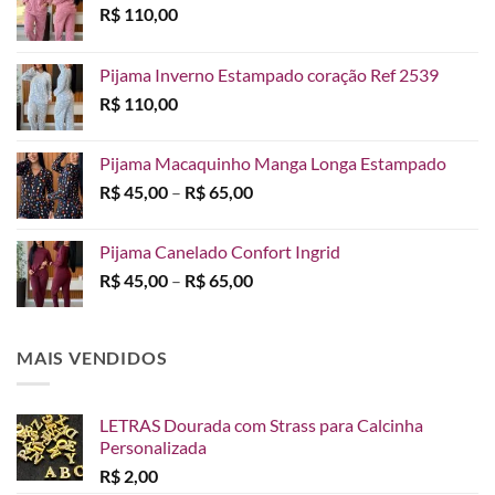
R$
110,00
Pijama Inverno Estampado coração Ref 2539
R$
110,00
Pijama Macaquinho Manga Longa Estampado
Faixa
R$
45,00
–
R$
65,00
de
preço:
Pijama Canelado Confort Ingrid
R$ 45,00
Faixa
R$
45,00
–
R$
65,00
através
de
R$ 65,00
preço:
R$ 45,00
MAIS VENDIDOS
através
R$ 65,00
LETRAS Dourada com Strass para Calcinha
Personalizada
R$
2,00