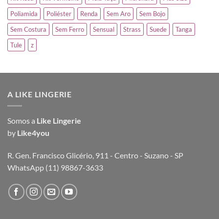
Poliamida
Poliéster
Renda
Sem Aro
Sem Bojo
Sem Costura
Sem Ferro
Sensual
Strass
Suede
Tanga
Tule
z
A LIKE LINGERIE
Somos a
Like Lingerie
by
Like4you
R. Gen. Francisco Glicério, 911 - Centro - Suzano - SP
WhatsApp (11) 98867-3633