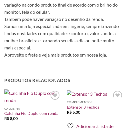
variação na cor do produto final de acordo com o brilho do
monitor, tela do celular.
Também pode haver variação no desenho da renda.
Somos uma loja especializada em lingerie, sempre trazendo
lindas novidades com qualidade e conforto, valorizando a
mulher brasileira e tornando seu dia a dia ou noite muito
mais especial.
Aproveite o frete e veja mais produtos em nossa loja.
PRODUTOS RELACIONADOS
COMPLEMENTOS
Adicionar
Adicionar
Extensor 3 Fechos
à lista de
à lista de
CALCINHA
desejos
desejos
R$
5,00
Calcinha Fio Duplo com renda
R$
8,00
Adicionar à lista de