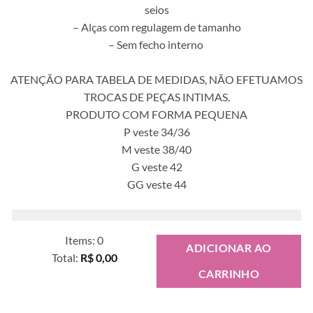
seios
– Alças com regulagem de tamanho
– Sem fecho interno
ATENÇÃO PARA TABELA DE MEDIDAS, NÃO EFETUAMOS
TROCAS DE PEÇAS INTIMAS.
PRODUTO COM FORMA PEQUENA
P veste 34/36
M veste 38/40
G veste 42
GG veste 44
Items
:
0
ADICIONAR AO
Total
:
R$ 0,00
CARRINHO
0
Items.
Your