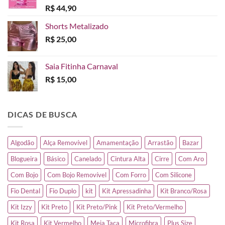
R$
44,90
Shorts Metalizado
R$
25,00
Saia Fitinha Carnaval
R$
15,00
DICAS DE BUSCA
Algodão
Alça Removível
Amamentação
Arrastão
Bazar
Blogueira
Básico
Canelado
Cintura Alta
Cirre
Com Aro
Com Bojo
Com Bojo Removível
Com Forro
Com Silicone
Fio Dental
Fio Duplo
kit
Kit Apressadinha
Kit Branco/Rosa
Kit Izzy
Kit Preto
Kit Preto/Pink
Kit Preto/Vermelho
Kit Rosa
Kit Vermelho
Meia Taça
Microfibra
Plus Size