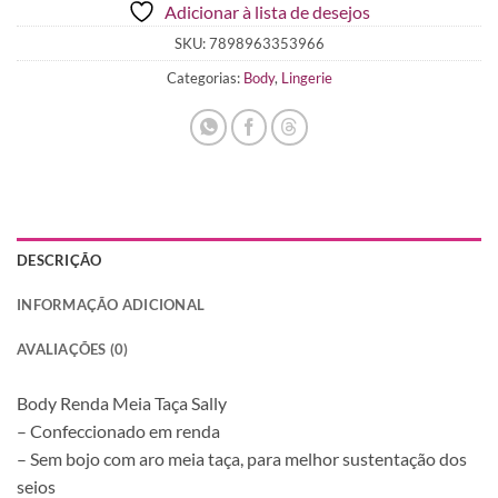
Adicionar à lista de desejos
total
is
SKU:
7898963353966
R$ 0,00
Categorias:
Body
,
Lingerie
DESCRIÇÃO
INFORMAÇÃO ADICIONAL
AVALIAÇÕES (0)
Body Renda Meia Taça Sally
– Confeccionado em renda
– Sem bojo com aro meia taça, para melhor sustentação dos
seios