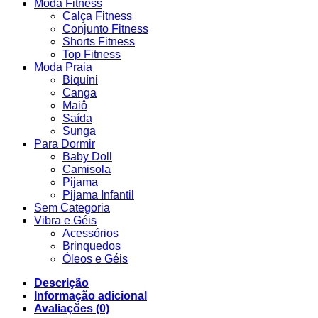
Moda Fitness
Calça Fitness
Conjunto Fitness
Shorts Fitness
Top Fitness
Moda Praia
Biquíni
Canga
Maiô
Saída
Sunga
Para Dormir
Baby Doll
Camisola
Pijama
Pijama Infantil
Sem Categoria
Vibra e Géis
Acessórios
Brinquedos
Óleos e Géis
Descrição
Informação adicional
Avaliações (0)