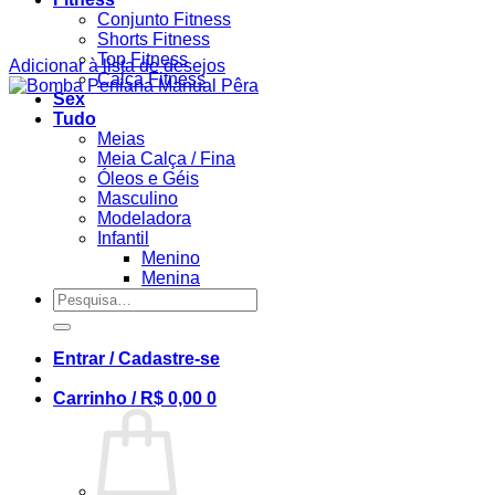
Conjunto Fitness
Shorts Fitness
Top Fitness
Adicionar à lista de desejos
Calça Fitness
Sex
Tudo
Meias
Meia Calça / Fina
Óleos e Géis
Masculino
Modeladora
Infantil
Menino
Menina
Pesquisar
por:
Entrar / Cadastre-se
Carrinho /
R$
0,00
0