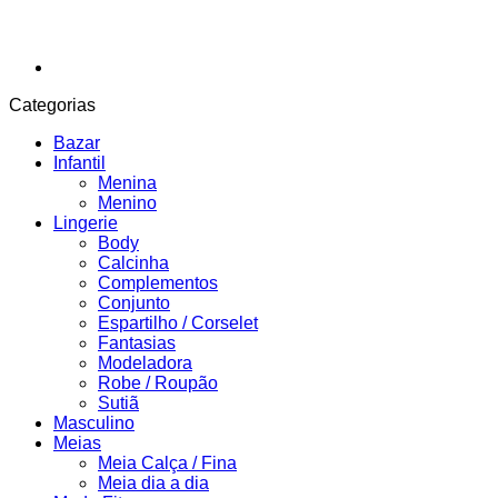
Categorias
Bazar
Infantil
Menina
Menino
Lingerie
Body
Calcinha
Complementos
Conjunto
Espartilho / Corselet
Fantasias
Modeladora
Robe / Roupão
Sutiã
Masculino
Meias
Meia Calça / Fina
Meia dia a dia