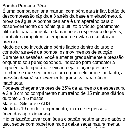
Bomba Peniana Pêra
É uma bomba peniana manual com pêra para inflar, botão de
descompressão rápida e 3 anéis da base em elastômero, à
prova de água. A bomba peniana é um aparelho para o
desenvolvimento do pênis que utiliza o vácuo, geralmente
utilizado para aumentar o tamanho e a espessura do pênis,
combater a impotência temporária e evitar a ejaculação
precoce.
Modo de uso:Introduzir o pênis flácido dentro do tubo e
controlar através da bomba, os movimentos de sucção.
Durante as sessões, você aumenta gradualmente a pressão
enquanto seu pênis expande. Indicado para combater a
impotência temporária e evitar a ejaculação precoce.
Lembre-se que seu pênis é um órgão delicado e, portanto, a
pressão deverá ser levemente gradativa para não o
machucar.
Pode-se chegar a valores de 25% de aumento de espessura
e 2 a 3 cm no comprimento num treino de 15 minutos diários
durante 3 a 6 meses.
Material:Silicone e ABS.
Medidas:19 cm de comprimento, 7 cm de espessura
(medidas aproximadas).
Higienização:Lavar com água e sabão neutro antes e após o
uso, seque com papel toalha ou deixe secar naturalmente.