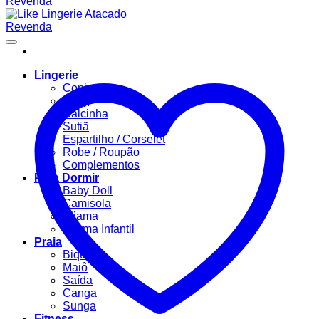
Lingerie
Conjuntos
Body
Calcinha
Sutiã
Espartilho / Corselet
Robe / Roupão
Complementos
Para Dormir
Baby Doll
Camisola
Pijama
Pijama Infantil
Praia
Biquíni
Maiô
Saída
Canga
Sunga
Fitness