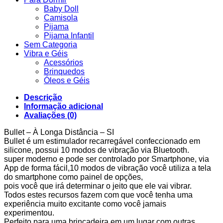
Baby Doll
Camisola
Pijama
Pijama Infantil
Sem Categoria
Vibra e Géis
Acessórios
Brinquedos
Óleos e Géis
Descrição
Informação adicional
Avaliações (0)
Bullet – À Longa Distância – SI
Bullet é um estimulador recarregável confeccionado em
silicone, possui 10 modos de vibração via Bluetooth.
super moderno e pode ser controlado por Smartphone, via
App de forma fácil,10 modos de vibração você utiliza a tela
do smartphone como painel de opções,
pois você que irá determinar o jeito que ele vai vibrar.
Todos estes recursos fazem com que você tenha uma
experiência muito excitante como você jamais
experimentou.
Perfeito para uma brincadeira em um lugar com outras