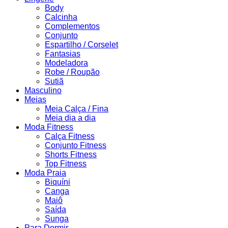
Body
Calcinha
Complementos
Conjunto
Espartilho / Corselet
Fantasias
Modeladora
Robe / Roupão
Sutiã
Masculino
Meias
Meia Calça / Fina
Meia dia a dia
Moda Fitness
Calça Fitness
Conjunto Fitness
Shorts Fitness
Top Fitness
Moda Praia
Biquíni
Canga
Maiô
Saída
Sunga
Para Dormir