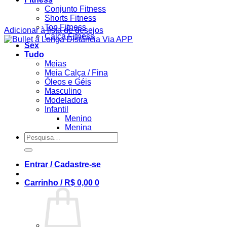
Conjunto Fitness
Shorts Fitness
Top Fitness
Adicionar à lista de desejos
Calça Fitness
Sex
Tudo
Meias
Meia Calça / Fina
Óleos e Géis
Masculino
Modeladora
Infantil
Menino
Menina
Pesquisar
por:
Entrar / Cadastre-se
Carrinho /
R$
0,00
0