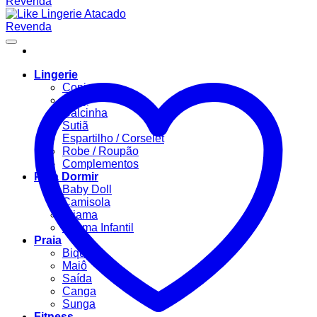
Lingerie
Conjuntos
Body
Calcinha
Sutiã
Espartilho / Corselet
Robe / Roupão
Complementos
Para Dormir
Baby Doll
Camisola
Pijama
Pijama Infantil
Praia
Biquíni
Maiô
Saída
Canga
Sunga
Fitness