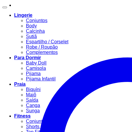
Lingerie
Conjuntos
Body
Calcinha
Sutiã
Espartilho / Corselet
Robe / Roupão
Complementos
Para Dormir
Baby Doll
Camisola
Pijama
Pijama Infantil
Praia
Biquíni
Maiô
Saída
Canga
Sunga
Fitness
Conjunto Fitness
Shorts Fitness
Top Fitness