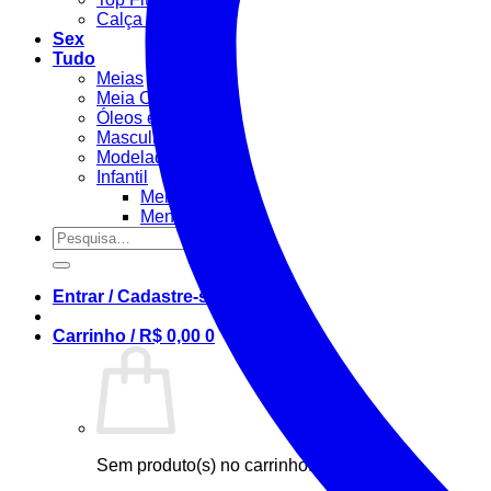
Calça Fitness
Sex
Tudo
Meias
Meia Calça / Fina
Óleos e Géis
Masculino
Modeladora
Infantil
Menino
Menina
Pesquisar
por:
Entrar / Cadastre-se
Carrinho /
R$
0,00
0
Sem produto(s) no carrinho.