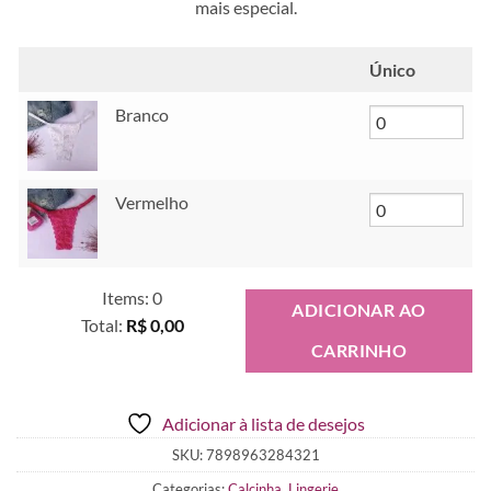
mais especial.
Único
Branco
Vermelho
Items
:
0
ADICIONAR AO
Total
:
R$ 0,00
CARRINHO
0
Items.
Your
Adicionar à lista de desejos
total
is
SKU:
7898963284321
R$ 0,00
Categorias:
Calcinha
,
Lingerie