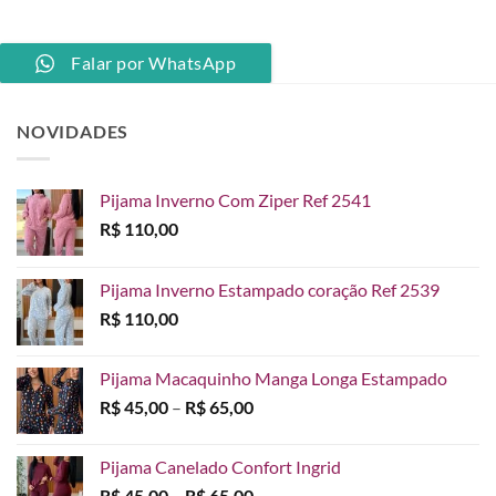
Falar por WhatsApp
NOVIDADES
Pijama Inverno Com Ziper Ref 2541
R$
110,00
Pijama Inverno Estampado coração Ref 2539
R$
110,00
Pijama Macaquinho Manga Longa Estampado
Faixa
R$
45,00
–
R$
65,00
de
preço:
Pijama Canelado Confort Ingrid
R$ 45,00
Faixa
R$
45,00
–
R$
65,00