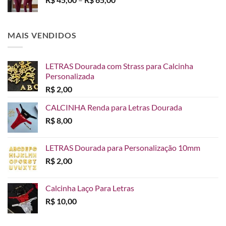
através
de
R$ 65,00
preço:
R$ 45,00
MAIS VENDIDOS
através
R$ 65,00
LETRAS Dourada com Strass para Calcinha
Personalizada
R$
2,00
CALCINHA Renda para Letras Dourada
R$
8,00
LETRAS Dourada para Personalização 10mm
R$
2,00
Calcinha Laço Para Letras
R$
10,00