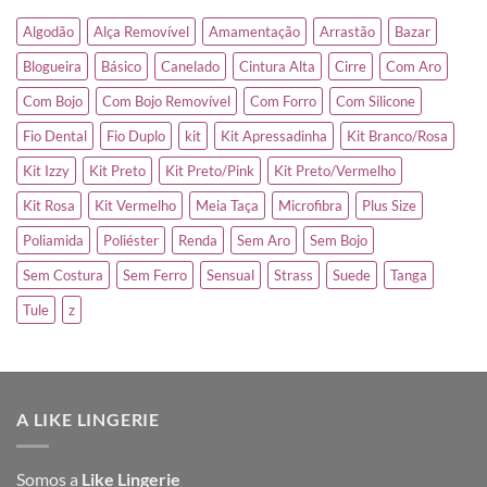
Algodão
Alça Removível
Amamentação
Arrastão
Bazar
Blogueira
Básico
Canelado
Cintura Alta
Cirre
Com Aro
Com Bojo
Com Bojo Removível
Com Forro
Com Silicone
Fio Dental
Fio Duplo
kit
Kit Apressadinha
Kit Branco/Rosa
Kit Izzy
Kit Preto
Kit Preto/Pink
Kit Preto/Vermelho
Kit Rosa
Kit Vermelho
Meia Taça
Microfibra
Plus Size
Poliamida
Poliéster
Renda
Sem Aro
Sem Bojo
Sem Costura
Sem Ferro
Sensual
Strass
Suede
Tanga
Tule
z
A LIKE LINGERIE
Somos a
Like Lingerie