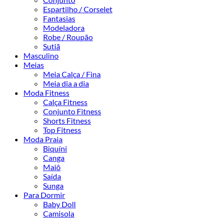
Espartilho / Corselet
Fantasias
Modeladora
Robe / Roupão
Sutiã
Masculino
Meias
Meia Calça / Fina
Meia dia a dia
Moda Fitness
Calça Fitness
Conjunto Fitness
Shorts Fitness
Top Fitness
Moda Praia
Biquíni
Canga
Maiô
Saída
Sunga
Para Dormir
Baby Doll
Camisola