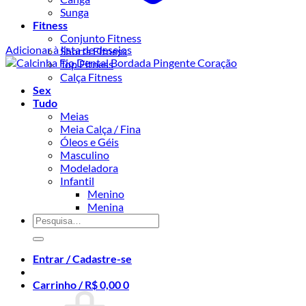
Sunga
Fitness
Conjunto Fitness
Adicionar à lista de desejos
Shorts Fitness
Top Fitness
Calça Fitness
Sex
Tudo
Meias
Meia Calça / Fina
Óleos e Géis
Masculino
Modeladora
Infantil
Menino
Menina
Pesquisar
por:
Entrar / Cadastre-se
Carrinho /
R$
0,00
0