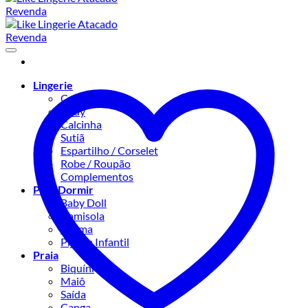
Lingerie
Conjuntos
Body
Calcinha
Sutiã
Espartilho / Corselet
Robe / Roupão
Complementos
Para Dormir
Baby Doll
Camisola
Pijama
Pijama Infantil
Praia
Biquíni
Maiô
Saída
Canga