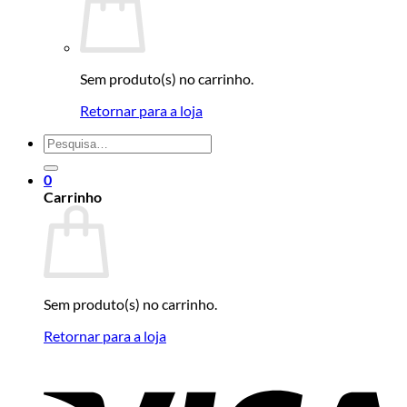
Sem produto(s) no carrinho.
Retornar para a loja
Pesquisar
por:
0
Carrinho
Sem produto(s) no carrinho.
Retornar para a loja
V