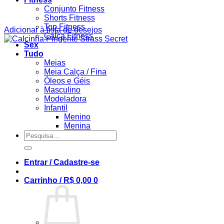
Conjunto Fitness
Shorts Fitness
Top Fitness
Adicionar à lista de desejos
Calça Fitness
Sex
Tudo
Meias
Meia Calça / Fina
Óleos e Géis
Masculino
Modeladora
Infantil
Menino
Menina
Pesquisar
por:
Entrar / Cadastre-se
Carrinho /
R$
0,00
0