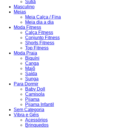
Sutiã
Masculino
Meias
Meia Calça / Fina
Meia dia a dia
Moda Fitness
Calça Fitness
Conjunto Fitness
Shorts Fitness
Top Fitness
Moda Praia
Biquíni
Canga
Maiô
Saída
Sunga
Para Dormir
Baby Doll
Camisola
Pijama
Pijama Infantil
Sem Categoria
Vibra e Géis
Acessórios
Brinquedos