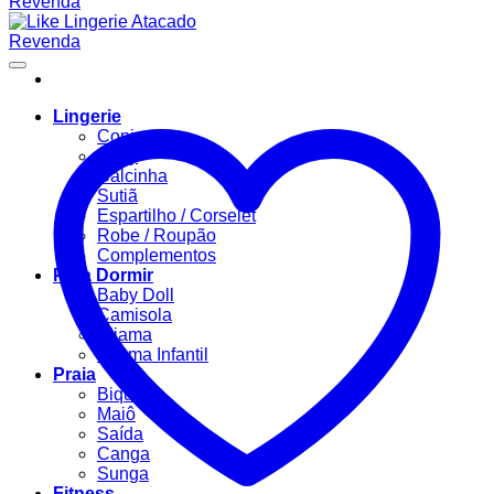
Lingerie
Conjuntos
Body
Calcinha
Sutiã
Espartilho / Corselet
Robe / Roupão
Complementos
Para Dormir
Baby Doll
Camisola
Pijama
Pijama Infantil
Praia
Biquíni
Maiô
Saída
Canga
Sunga
Fitness