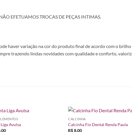
 NÃO EFETUAMOS TROCAS DE PEÇAS INTIMAS.
e haver variação na cor do produto final de acordo com o brilho d
empre trazendo lindas novidades com qualidade e conforto, valoriz
LEMENTOS
CALCINHA
Adicionar
Adicio
 Liga Avulsa
Calcinha Fio Dental Renda Paula
à lista de
à lista
,00
R$
8,00
desejos
desej