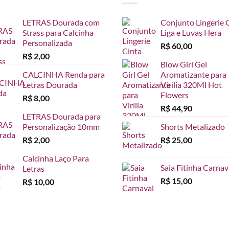
LETRAS Dourada com
Conjunto Lingerie 
Strass para Calcinha
Liga e Luvas Hera
Personalizada
R$
60,00
R$
2,00
Blow Girl Gel
CALCINHA Renda para
Aromatizante para
Letras Dourada
Virília 320Ml Hot
Flowers
R$
8,00
R$
44,90
LETRAS Dourada para
Personalização 10mm
Shorts Metalizado
R$
2,00
R$
25,00
Calcinha Laço Para
Saia Fitinha Carnav
Letras
R$
15,00
R$
10,00