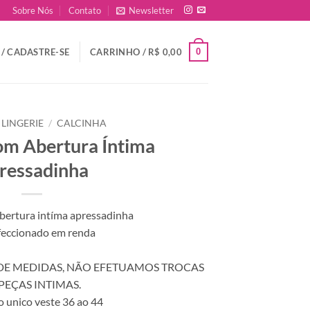
Sobre Nós
Contato
Newsletter
0
/ CADASTRE-SE
CARRINHO /
R$
0,00
LINGERIE
/
CALCINHA
om Abertura Íntima
ressadinha
bertura intíma apressadinha
feccionado em renda
DE MEDIDAS, NÃO EFETUAMOS TROCAS
PEÇAS INTIMAS.
 unico veste 36 ao 44