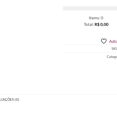
Items
:
0
Total
:
R$ 0,00
0
Items.
Adic
Your
total
SK
is
Catego
R$ 0,00
LIAÇÕES (0)