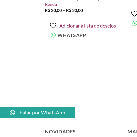
Renda
Faixa
R$
20,00
–
R$
30,00
de
preço:
R$ 20,00
Adicionar à lista de desejos
através
R$ 30,00
WHATSAPP
 Com Renda
à lista de desejos
PP
Falar por WhatsApp
NOVIDADES
MA