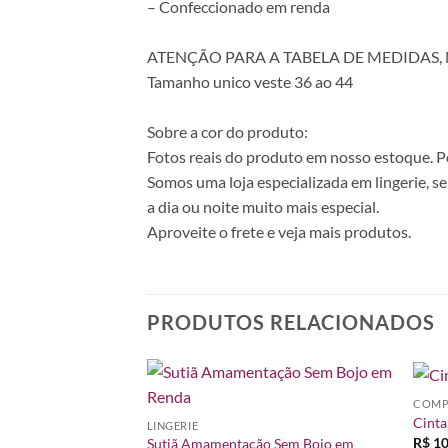
– Confeccionado em renda
ATENÇÃO PARA A TABELA DE MEDIDAS,
Tamanho unico veste 36 ao 44
Sobre a cor do produto:
Fotos reais do produto em nosso estoque. Pod
Somos uma loja especializada em lingerie, s
a dia ou noite muito mais especial.
Aproveite o frete e veja mais produtos.
PRODUTOS RELACIONADOS
COMP
Adicionar
Adicionar
Cinta
LINGERIE
à lista de
à lista de
R$
10
Sutiã Amamentação Sem Bojo em
desejos
desejos