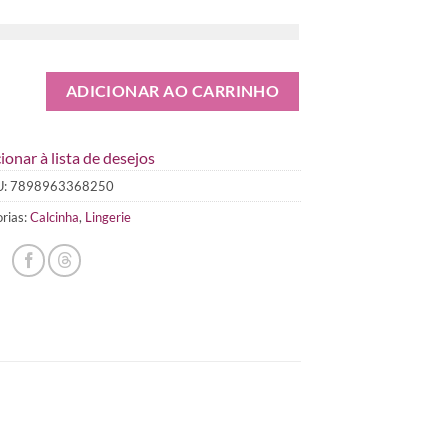
ADICIONAR AO CARRINHO
ionar à lista de desejos
U:
7898963368250
rias:
Calcinha
,
Lingerie