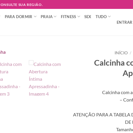
 CONSULTE SUA REGIÃO.
PARA DORMIR
PRAIA
FITNESS
SEX
TUDO
ENTRAR 
INÍCIO
/
Calcinha c
Adicionar
Ap
à lista de
desejos
Calcinha com a
– Con
ATENÇÃO PARA A TABELA 
DE 
Tamanho