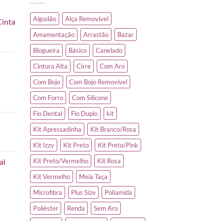
Algodão
Alça Removível
Cinta
Amamentação
Arrastão
Bazar
Blogueira
Básico
Canelado
Cintura Alta
Cirre
Com Aro
Com Bojo
Com Bojo Removível
Com Forro
Com Silicone
Fio Dental
Fio Duplo
kit
Kit Apressadinha
Kit Branco/Rosa
Kit Izzy
Kit Preto
Kit Preto/Pink
al
Kit Preto/Vermelho
Kit Rosa
Kit Vermelho
Meia Taça
Microfibra
Plus Size
Poliamida
Poliéster
Renda
Sem Aro