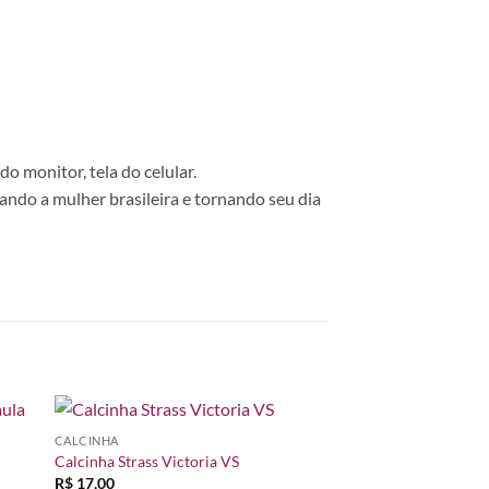
o monitor, tela do celular.
ando a mulher brasileira e tornando seu dia
CALCINHA
nar
Adicionar
Calcinha Strass Victoria VS
 de
à lista de
R$
17,00
os
desejos