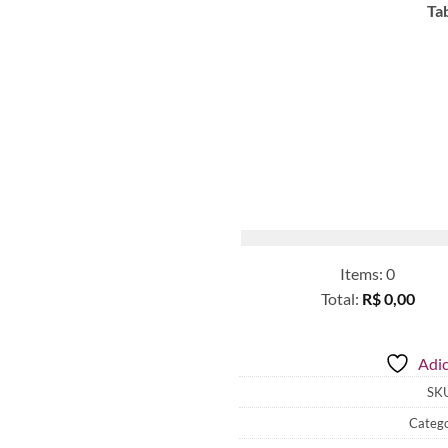
Ta
Items
:
0
Total
:
R$ 0,00
0
Items.
Adic
Your
total
SK
is
Catego
R$ 0,00