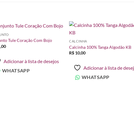
UNTO
Adicionar
Adicio
nto Tule Coração Com Bojo
CALCINHA
à lista de
à lista
,00
desejos
desej
Calcinha 100% Tanga Algodão KB
R$
10,00
Adicionar à lista de desejos
Adicionar à lista de dese
WHATSAPP
WHATSAPP