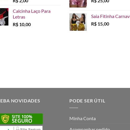
R$
2,00
R$
25,00
Calcinha Laço Para
Saia Fitinha Carnav
Letras
R$
15,00
R$
10,00
CEBA NOVIDADES
PODE SER ÚTIL
Minha Conta
Acompanhar pedido