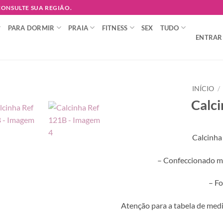
 CONSULTE SUA REGIÃO.
PARA DORMIR
PRAIA
FITNESS
SEX
TUDO
ENTRAR 
INÍCIO
/
Calc
Adicionar
à lista de
desejos
Calcinha
– Confeccionado mi
– F
Atenção para a tabela de medi