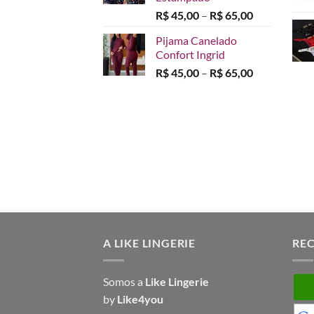
Faixa
R$
45,00
–
R$
65,00
de
Pijama Canelado
preço:
Confort Ingrid
R$ 45,00
Faixa
R$
45,00
–
R$
65,00
através
de
R$ 65,00
preço:
R$ 45,00
através
R$ 65,00
A LIKE LINGERIE
RE
Somos a
Like Lingerie
by
Like4you