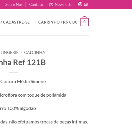
Sobre Nós
Contato
Newsletter
0
/ CADASTRE-SE
CARRINHO /
R$
0,00
LINGERIE
/
CALCINHA
inha Ref 121B
 Cintura Média Simone
crofibra com toque de poliamida
orro 100% algodão
das, não efetuamos trocas de peças intimas.