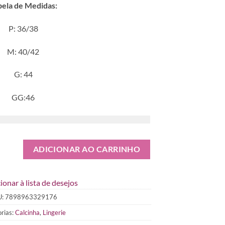
bela de Medidas:
P: 36/38
M: 40/42
G: 44
GG:46
ADICIONAR AO CARRINHO
ionar à lista de desejos
U:
7898963329176
rias:
Calcinha
,
Lingerie