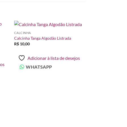
CALCINHA
nar
Adicionar
Calcinha Tanga Algodão Listrada
 de
à lista de
R$
10,00
os
desejos
Adicionar à lista de desejos
jos
WHATSAPP