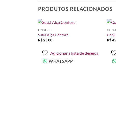
PRODUTOS RELACIONADOS
LINGERIE
CONJ
Adicionar
Adicionar
Sutiã Alça Confort
Conju
à lista de
à lista de
R$
25,00
R$
45
desejos
desejos
Adicionar à lista de desejos
WHATSAPP
à lista de desejos