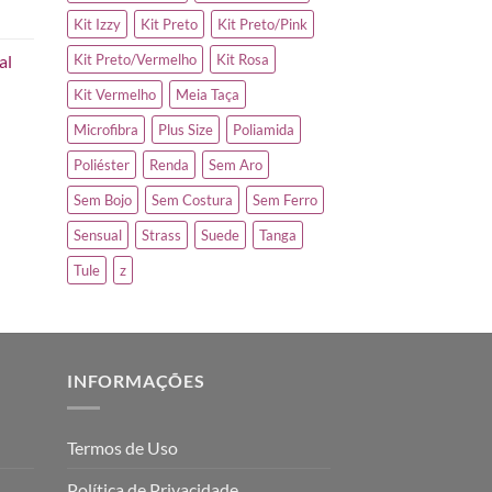
Kit Izzy
Kit Preto
Kit Preto/Pink
al
Kit Preto/Vermelho
Kit Rosa
Kit Vermelho
Meia Taça
Microfibra
Plus Size
Poliamida
Poliéster
Renda
Sem Aro
Sem Bojo
Sem Costura
Sem Ferro
Sensual
Strass
Suede
Tanga
Tule
z
INFORMAÇÕES
Termos de Uso
Política de Privacidade