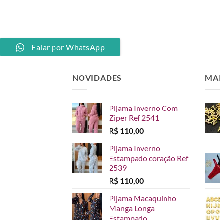
PP
Falar por WhatsApp
NOVIDADES
MA
Pijama Inverno Com
Ziper Ref 2541
R$
110,00
Pijama Inverno
Estampado coração Ref
2539
R$
110,00
Pijama Macaquinho
Manga Longa
Estampado