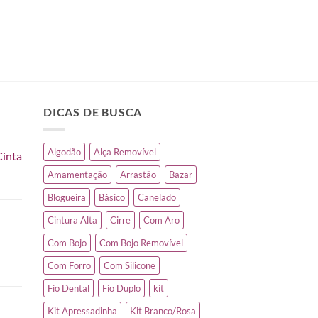
DICAS DE BUSCA
Algodão
Alça Removível
Cinta
Amamentação
Arrastão
Bazar
Blogueira
Básico
Canelado
Cintura Alta
Cirre
Com Aro
Com Bojo
Com Bojo Removível
Com Forro
Com Silicone
Fio Dental
Fio Duplo
kit
Kit Apressadinha
Kit Branco/Rosa