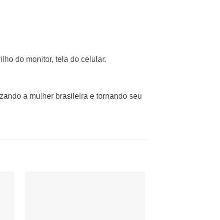
ho do monitor, tela do celular.
zando a mulher brasileira e tornando seu
nar
Adicionar
 de
à lista de
os
desejos