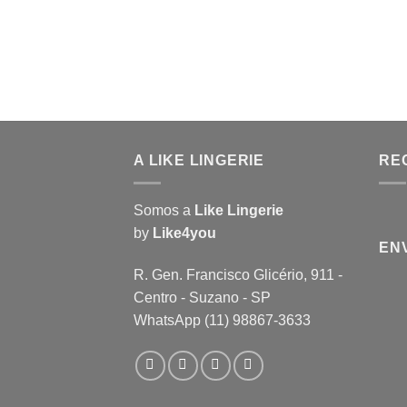
através
R$ 65,00
A LIKE LINGERIE
RE
Somos a
Like Lingerie
by
Like4you
EN
R. Gen. Francisco Glicério, 911 -
Centro - Suzano - SP
WhatsApp (11) 98867-3633