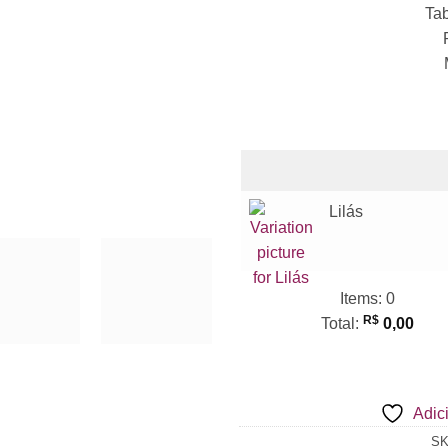
Tab
Lilás
Items
:
0
R$
Total
:
0,00
0
Items,
Total
Adici
$0.00
S