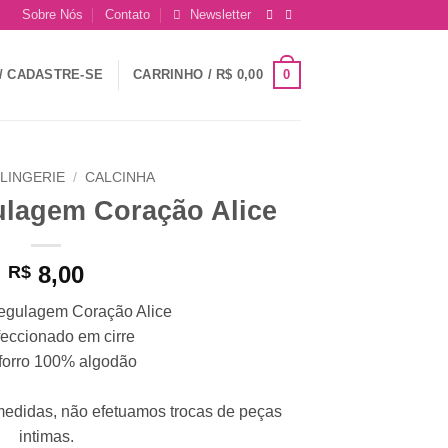
Sobre Nós
Contato
Newsletter
0
/ CADASTRE-SE
CARRINHO /
R$
0,00
LINGERIE
/
CALCINHA
ulagem Coração Alice
8,00
R$
egulagem Coração Alice
eccionado em cirre
forro 100% algodão
medidas, não efetuamos trocas de peças
intimas.