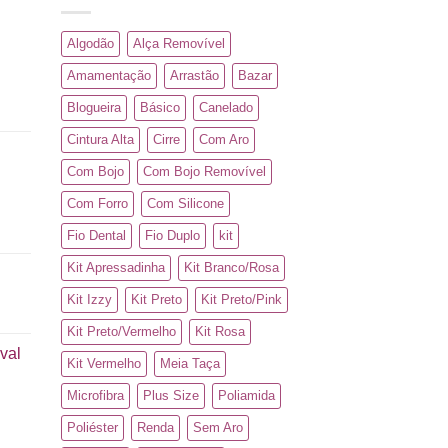
Algodão
Alça Removível
Amamentação
Arrastão
Bazar
Blogueira
Básico
Canelado
Cintura Alta
Cirre
Com Aro
Com Bojo
Com Bojo Removível
Com Forro
Com Silicone
Fio Dental
Fio Duplo
kit
Kit Apressadinha
Kit Branco/Rosa
Kit Izzy
Kit Preto
Kit Preto/Pink
Kit Preto/Vermelho
Kit Rosa
val
Kit Vermelho
Meia Taça
Microfibra
Plus Size
Poliamida
Poliéster
Renda
Sem Aro