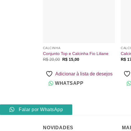
CALCINHA
CALC
Conjunto Top e Calcinha Fio Liliane
Calci
O
O
R$
20,00
R$
15,00
R$
17
preço
preço
original
atual
era:
é:
Adicionar à lista de desejos
R$ 20,00.
R$ 15,00.
WHATSAPP
Falar por WhatsApp
NOVIDADES
MA