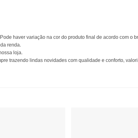
ode haver variação na cor do produto final de acordo com o bril
da renda.
nossa loja.
pre trazendo lindas novidades com qualidade e conforto, valori
Adicionar
Adicio
à lista de
à lista
desejos
desej