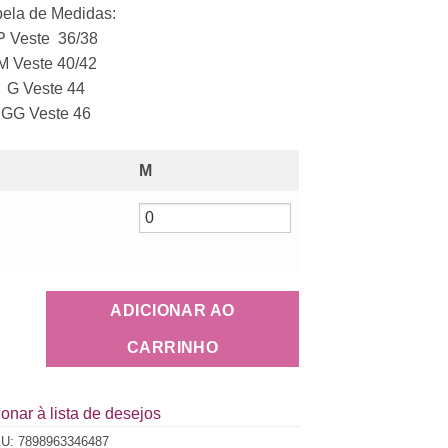
ela de Medidas:
P Veste 36/38
M Veste 40/42
G Veste 44
GG Veste 46
M
ADICIONAR AO
CARRINHO
onar à lista de desejos
KU:
7898963346487