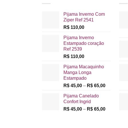
Pijama Inverno Com
Ziper Ref 2541
R$
110,00
Pijama Inverno
Estampado coração
Ref 2539
R$
110,00
Pijama Macaquinho
Manga Longa
Estampado
Faixa
R$
45,00
–
R$
65,00
de
Pijama Canelado
preço:
Confort Ingrid
R$ 45,00
Faixa
R$
45,00
–
R$
65,00
através
de
R$ 65,00
preço:
R$ 45,00