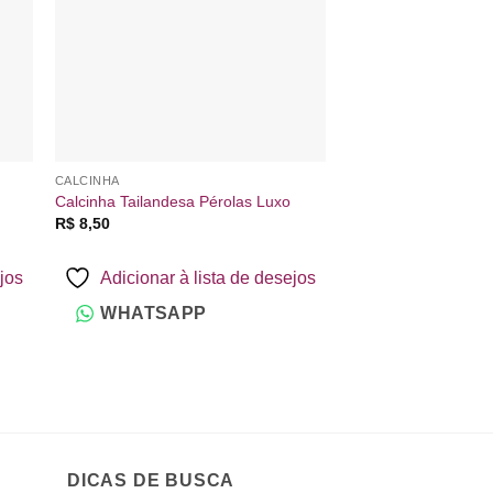
CALCINHA
CALCINHA
Calcinha Tailandesa Pérolas Luxo
Calcinha Rendada F
F
R$
8,50
R$
8,00
–
R$
12,00
d
p
R
ejos
Adicionar à lista de desejos
Adicionar à 
a
R
WHATSAPP
WHATSAP
DICAS DE BUSCA