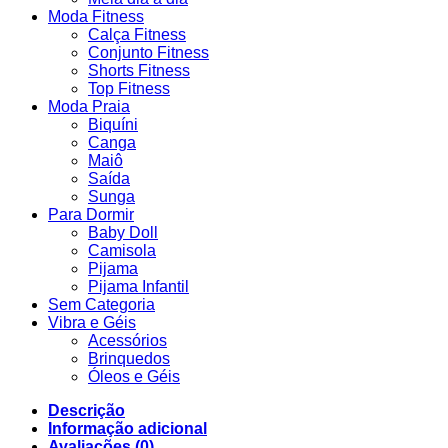
Moda Fitness
Calça Fitness
Conjunto Fitness
Shorts Fitness
Top Fitness
Moda Praia
Biquíni
Canga
Maiô
Saída
Sunga
Para Dormir
Baby Doll
Camisola
Pijama
Pijama Infantil
Sem Categoria
Vibra e Géis
Acessórios
Brinquedos
Óleos e Géis
Descrição
Informação adicional
Avaliações (0)