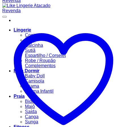
Lingerie
Conjuntos
Body
Calcinha
Sutiã
Espartilho / Corselet
Robe / Roupão
Complementos
Para Dormir
Baby Doll
Camisola
Pijama
Pijama Infantil
Praia
Biquíni
Maiô
Saída
Canga
Sunga
Fitness