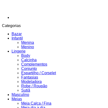
Categorias
Bazar
Infantil
Menina
Menino
Lingerie
Body
Calcinha
Complementos
Conjunto
Espartilho / Corselet
Fantasias
Modeladora
Robe / Roupão
Sutiã
Masculino
Meias
Meia Calça / Fina
Meia dia a dia