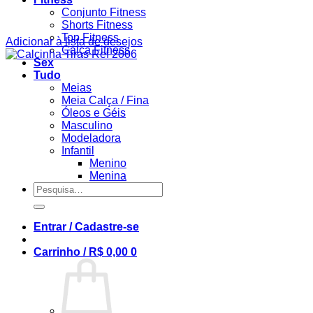
Conjunto Fitness
Shorts Fitness
Top Fitness
Adicionar à lista de desejos
Calça Fitness
Sex
Tudo
Meias
Meia Calça / Fina
Óleos e Géis
Masculino
Modeladora
Infantil
Menino
Menina
Pesquisar
por:
Entrar / Cadastre-se
Carrinho /
R$
0,00
0