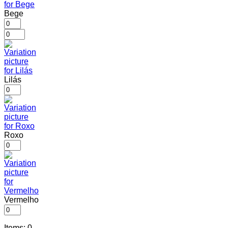
Bege
Lilás
Roxo
Vermelho
Items
:
0