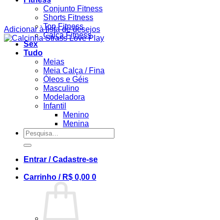
Conjunto Fitness
Shorts Fitness
Top Fitness
Adicionar à lista de desejos
Calça Fitness
Sex
Tudo
Meias
Meia Calça / Fina
Óleos e Géis
Masculino
Modeladora
Infantil
Menino
Menina
Pesquisar
por:
Entrar / Cadastre-se
Carrinho /
R$
0,00
0