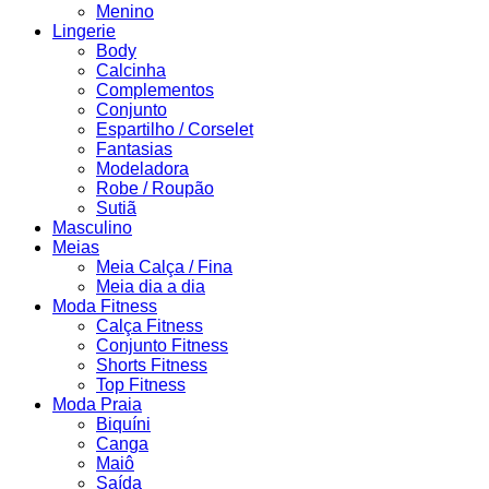
Menino
Lingerie
Body
Calcinha
Complementos
Conjunto
Espartilho / Corselet
Fantasias
Modeladora
Robe / Roupão
Sutiã
Masculino
Meias
Meia Calça / Fina
Meia dia a dia
Moda Fitness
Calça Fitness
Conjunto Fitness
Shorts Fitness
Top Fitness
Moda Praia
Biquíni
Canga
Maiô
Saída