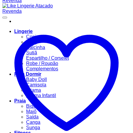
Lingerie
Conjuntos
Body
Calcinha
Sutiã
Espartilho / Corselet
Robe / Roupão
Complementos
Para Dormir
Baby Doll
Camisola
Pijama
Pijama Infantil
Praia
Biquíni
Maiô
Saída
Canga
Sunga
Fitness