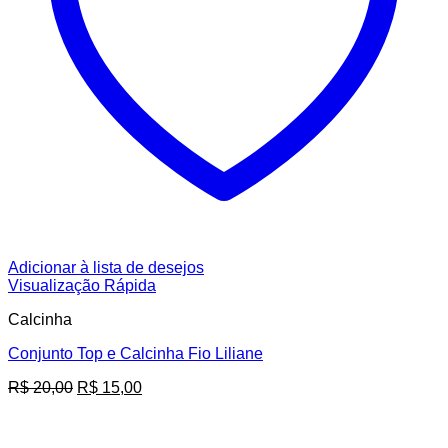
Adicionar à lista de desejos
Visualização Rápida
Calcinha
Conjunto Top e Calcinha Fio Liliane
O
O
R$
20,00
R$
15,00
preço
preço
original
atual
era:
é: