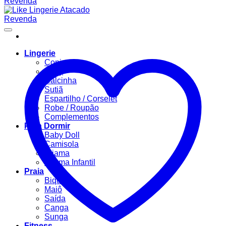
Lingerie
Conjuntos
Body
Calcinha
Sutiã
Espartilho / Corselet
Robe / Roupão
Complementos
Para Dormir
Baby Doll
Camisola
Pijama
Pijama Infantil
Praia
Biquíni
Maiô
Saída
Canga
Sunga
Fitness