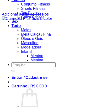
Conjunto Fitness
Shorts Fitness
Top Fitness
Adicionar à lista de desejos
Calça Fitness
Sex
Tudo
Meias
Meia Calça / Fina
Óleos e Géis
Masculino
Modeladora
Infantil
Menino
Menina
Pesquisar
por:
Entrar / Cadastre-se
Carrinho /
R$
0,00
0