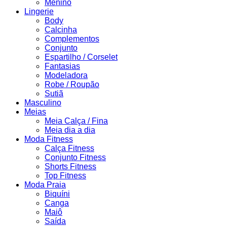
Menino
Lingerie
Body
Calcinha
Complementos
Conjunto
Espartilho / Corselet
Fantasias
Modeladora
Robe / Roupão
Sutiã
Masculino
Meias
Meia Calça / Fina
Meia dia a dia
Moda Fitness
Calça Fitness
Conjunto Fitness
Shorts Fitness
Top Fitness
Moda Praia
Biquíni
Canga
Maiô
Saída