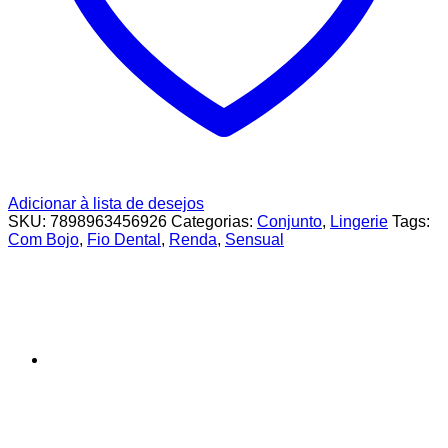
Adicionar à lista de desejos
SKU:
7898963456926
Categorias:
Conjunto
,
Lingerie
Tags:
Com Bojo
,
Fio Dental
,
Renda
,
Sensual