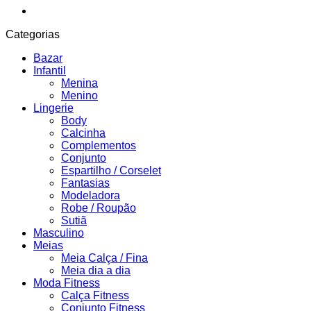
Categorias
Bazar
Infantil
Menina
Menino
Lingerie
Body
Calcinha
Complementos
Conjunto
Espartilho / Corselet
Fantasias
Modeladora
Robe / Roupão
Sutiã
Masculino
Meias
Meia Calça / Fina
Meia dia a dia
Moda Fitness
Calça Fitness
Conjunto Fitness