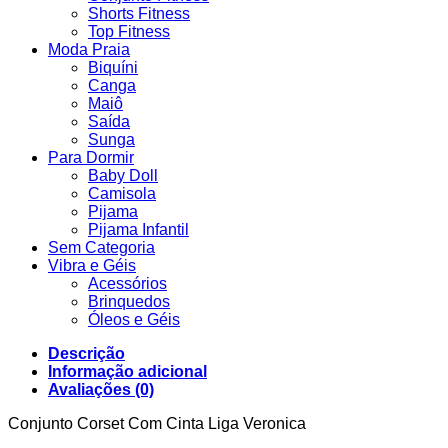
Shorts Fitness
Top Fitness
Moda Praia
Biquíni
Canga
Maiô
Saída
Sunga
Para Dormir
Baby Doll
Camisola
Pijama
Pijama Infantil
Sem Categoria
Vibra e Géis
Acessórios
Brinquedos
Óleos e Géis
Descrição
Informação adicional
Avaliações (0)
Conjunto Corset Com Cinta Liga Veronica