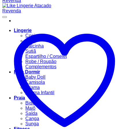
Lingerie
Conjuntos
Body
Calcinha
Sutiã
Espartilho / Corselet
Robe / Roupão
Complementos
Para Dormir
Baby Doll
Camisola
Pijama
Pijama Infantil
Praia
Biquíni
Maiô
Saída
Canga
Sunga
Fitness