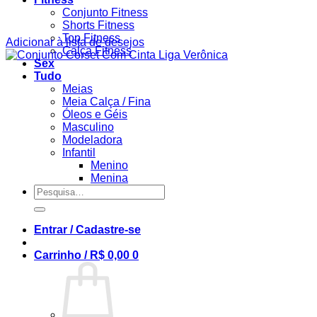
Conjunto Fitness
Shorts Fitness
Top Fitness
Adicionar à lista de desejos
Calça Fitness
Sex
Tudo
Meias
Meia Calça / Fina
Óleos e Géis
Masculino
Modeladora
Infantil
Menino
Menina
Pesquisar
por:
Entrar / Cadastre-se
Carrinho /
R$
0,00
0