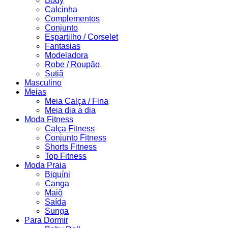
Body
Calcinha
Complementos
Conjunto
Espartilho / Corselet
Fantasias
Modeladora
Robe / Roupão
Sutiã
Masculino
Meias
Meia Calça / Fina
Meia dia a dia
Moda Fitness
Calça Fitness
Conjunto Fitness
Shorts Fitness
Top Fitness
Moda Praia
Biquíni
Canga
Maiô
Saída
Sunga
Para Dormir