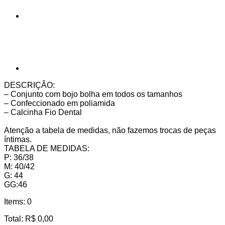
DESCRIÇÃO:
– Conjunto com bojo bolha em todos os tamanhos
– Confeccionado em poliamida
– Calcinha Fio Dental
Atenção a tabela de medidas, não fazemos trocas de peças
íntimas.
TABELA DE MEDIDAS:
P: 36/38
M: 40/42
G: 44
GG:46
Items
:
0
Total
:
R$
0,00