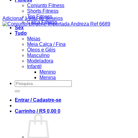
Conjunto Fitness
Shorts Fitness
Top Fitness
Adicionar à lista de desejos
Calça Fitness
Sex
Tudo
Meias
Meia Calça / Fina
Óleos e Géis
Masculino
Modeladora
Infantil
Menino
Menina
Pesquisar
por:
Entrar / Cadastre-se
Carrinho /
R$
0,00
0