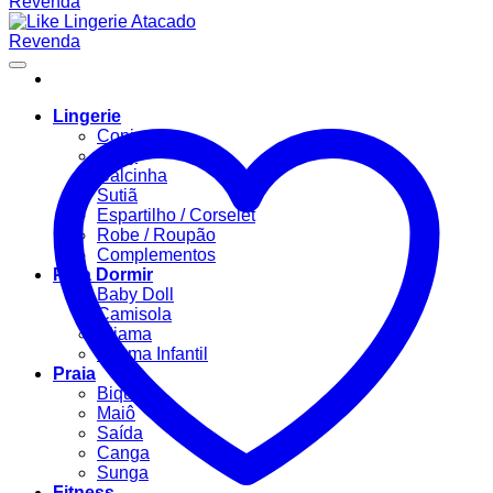
Lingerie
Conjuntos
Body
Calcinha
Sutiã
Espartilho / Corselet
Robe / Roupão
Complementos
Para Dormir
Baby Doll
Camisola
Pijama
Pijama Infantil
Praia
Biquíni
Maiô
Saída
Canga
Sunga
Fitness