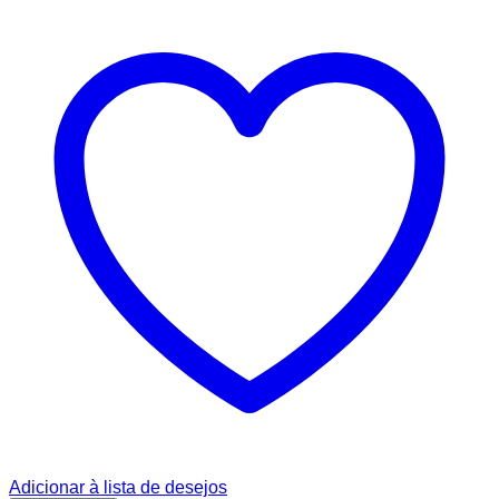
de
preço:
R$ 8,00
através
R$ 12,00
Adicionar à lista de desejos