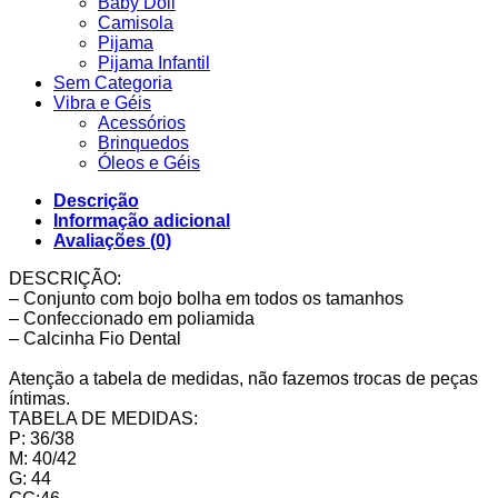
Baby Doll
Camisola
Pijama
Pijama Infantil
Sem Categoria
Vibra e Géis
Acessórios
Brinquedos
Óleos e Géis
Descrição
Informação adicional
Avaliações (0)
DESCRIÇÃO:
– Conjunto com bojo bolha em todos os tamanhos
– Confeccionado em poliamida
– Calcinha Fio Dental
Atenção a tabela de medidas, não fazemos trocas de peças
íntimas.
TABELA DE MEDIDAS:
P: 36/38
M: 40/42
G: 44