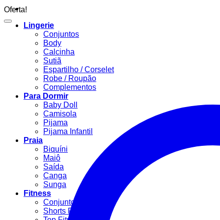
Oferta!
Lingerie
Conjuntos
Body
Calcinha
Sutiã
Espartilho / Corselet
Robe / Roupão
Complementos
Para Dormir
Baby Doll
Camisola
Pijama
Pijama Infantil
Praia
Biquíni
Maiô
Saída
Canga
Sunga
Fitness
Conjunto Fitness
Shorts Fitness
Top Fitness