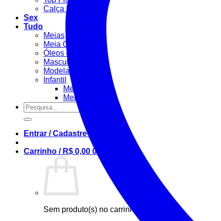
Calça Fitness
Sex
Tudo
Meias
Meia Calça / Fina
Óleos e Géis
Masculino
Modeladora
Infantil
Menino
Menina
Pesquisar
por:
Entrar / Cadastre-se
Carrinho /
R$
0,00
0
Sem produto(s) no carrinho.