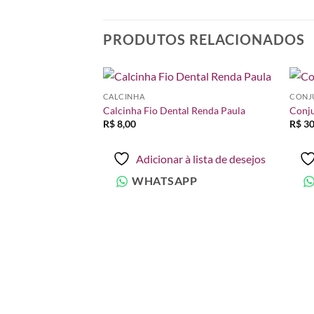
PRODUTOS RELACIONADOS
CALCINHA
CONJ
Adicionar
Adicionar
Calcinha Fio Dental Renda Paula
Conju
à lista de
à lista de
R$
8,00
R$
30
desejos
desejos
Adicionar à lista de desejos
WHATSAPP
inha Fio Liliane
O
preço
atual
é:
à lista de desejos