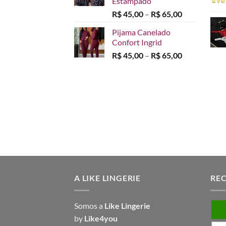
Estampado
Faixa
R$
45,00
–
R$
65,00
de
Pijama Canelado
preço:
Confort Ingrid
R$ 45,00
Faixa
R$
45,00
–
R$
65,00
através
de
R$ 65,00
preço:
R$ 45,00
através
R$ 65,00
A LIKE LINGERIE
RE
Somos a
Like Lingerie
by
Like4you