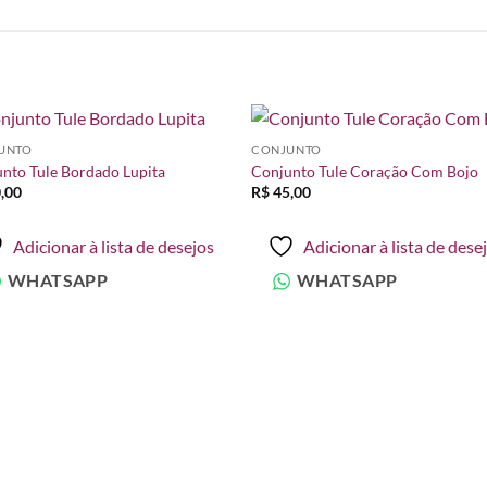
UNTO
CONJUNTO
Adicionar
Adicio
nto Tule Bordado Lupita
Conjunto Tule Coração Com Bojo
à lista de
à lista
,00
R$
45,00
desejos
desej
Adicionar à lista de desejos
Adicionar à lista de dese
WHATSAPP
WHATSAPP