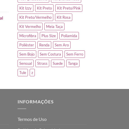
Kit Izzy
Kit Preto
Kit Preto/Pink
al
Kit Preto/Vermelho
Kit Rosa
Kit Vermelho
Meia Taça
Microfibra
Plus Size
Poliamida
Poliéster
Renda
Sem Aro
Sem Bojo
Sem Costura
Sem Ferro
Sensual
Strass
Suede
Tanga
Tule
z
INFORMAÇÕES
Termos de Uso