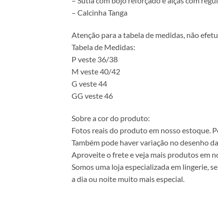
– Sutiã com bojo reforçado e alças com reg
– Calcinha Tanga
Atenção para a tabela de medidas, não efetu
Tabela de Medidas:
P veste 36/38
M veste 40/42
G veste 44
GG veste 46
Sobre a cor do produto:
Fotos reais do produto em nosso estoque. Pod
Também pode haver variação no desenho da
Aproveite o frete e veja mais produtos em no
Somos uma loja especializada em lingerie, s
a dia ou noite muito mais especial.