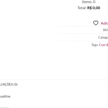
Items
:
0
Total
:
R$ 0,00
0
Items.
Adic
Your
total
SK
is
Catego
R$ 0,00
Tags:
Com B
LIAÇÕES (0)
ueline