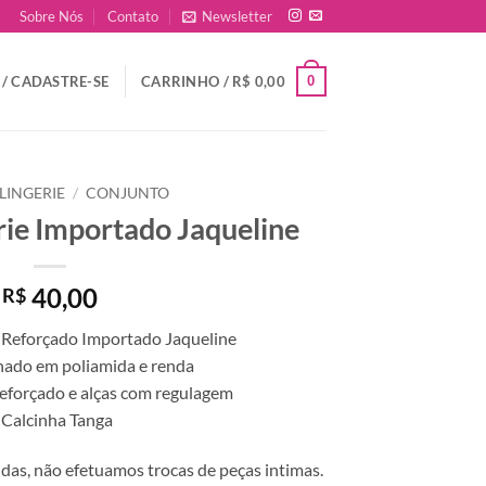
Sobre Nós
Contato
Newsletter
0
/ CADASTRE-SE
CARRINHO /
R$
0,00
LINGERIE
/
CONJUNTO
rie Importado Jaqueline
40,00
R$
 Reforçado Importado Jaqueline
nado em poliamida e renda
reforçado e alças com regulagem
 Calcinha Tanga
das, não efetuamos trocas de peças intimas.