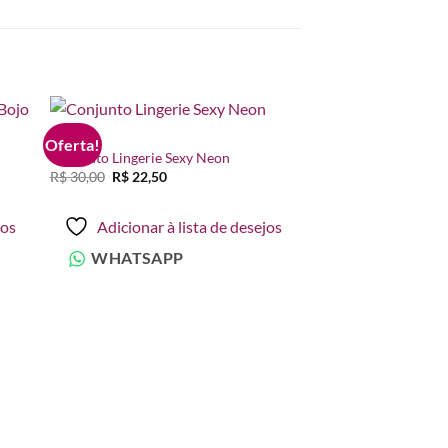
BAZAR
Oferta!
nar
Adicionar
Conjunto Lingerie Sexy Neon
 de
à lista de
O
O
R$
30,00
R$
22,50
os
desejos
preço
preço
original
atual
era:
é:
jos
Adicionar à lista de desejos
R$ 30,00.
R$ 22,50.
WHATSAPP