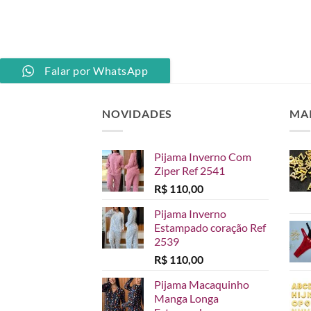
R$ 15,00.
PP
Falar por WhatsApp
NOVIDADES
MA
Pijama Inverno Com
Ziper Ref 2541
R$
110,00
Pijama Inverno
Estampado coração Ref
2539
R$
110,00
Pijama Macaquinho
Manga Longa