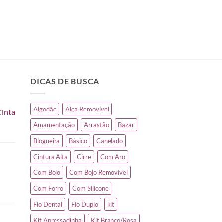
DICAS DE BUSCA
Algodão
Alça Removível
Cinta
Amamentação
Arrastão
Bazar
Blogueira
Básico
Canelado
Cintura Alta
Cirre
Com Aro
Com Bojo
Com Bojo Removível
Com Forro
Com Silicone
Fio Dental
Fio Duplo
kit
Kit Apressadinha
Kit Branco/Rosa