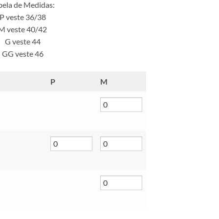
bela de Medidas:
P veste 36/38
M veste 40/42
G veste 44
GG veste 46
P
M