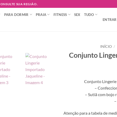
 CONSULTE SUA REGIÃO.
PARA DORMIR
PRAIA
FITNESS
SEX
TUDO
ENTRAR 
INÍCIO
/
Conjunto Linge
Adicionar
à lista de
desejos
Conjunto Lingerie
– Confeccio
– Sutiã com bojo 
–
Atenção para a tabela de medi