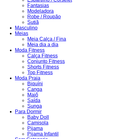
Fantasias
Modeladora
Robe / Roupão
Sutiã
Masculino
Meias
Meia Calça / Fina
Meia dia a dia
Moda Fitness
Calça Fitness
Conjunto Fitness
Shorts Fitness
Top Fitness
Moda Praia
Biquíni
Canga
Maiô
Saída
Sunga
Para Dormir
Baby Doll
Camisola
Pijama
Pijama Infantil