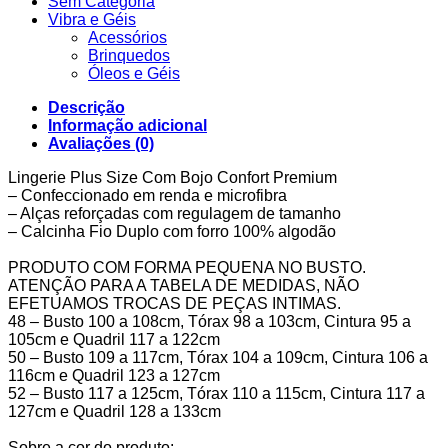
Sem Categoria
Vibra e Géis
Acessórios
Brinquedos
Óleos e Géis
Descrição
Informação adicional
Avaliações (0)
Lingerie Plus Size Com Bojo Confort Premium
– Confeccionado em renda e microfibra
– Alças reforçadas com regulagem de tamanho
– Calcinha Fio Duplo com forro 100% algodão
PRODUTO COM FORMA PEQUENA NO BUSTO.
ATENÇÃO PARA A TABELA DE MEDIDAS, NÃO
EFETUAMOS TROCAS DE PEÇAS INTIMAS.
48 – Busto 100 a 108cm, Tórax 98 a 103cm, Cintura 95 a
105cm e Quadril 117 a 122cm
50 – Busto 109 a 117cm, Tórax 104 a 109cm, Cintura 106 a
116cm e Quadril 123 a 127cm
52 – Busto 117 a 125cm, Tórax 110 a 115cm, Cintura 117 a
127cm e Quadril 128 a 133cm
Sobre a cor do produto: