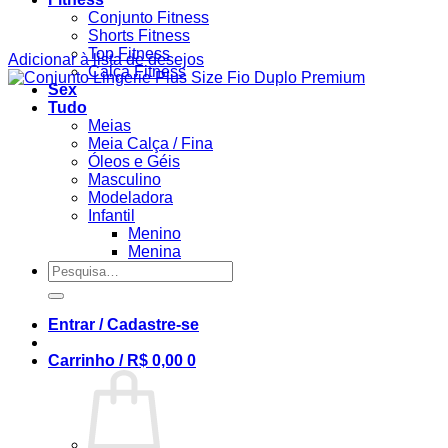
Conjunto Fitness
Shorts Fitness
Top Fitness
Adicionar à lista de desejos
Calça Fitness
Sex
Tudo
Meias
Meia Calça / Fina
Óleos e Géis
Masculino
Modeladora
Infantil
Menino
Menina
Pesquisar
por:
Entrar / Cadastre-se
Carrinho /
R$
0,00
0