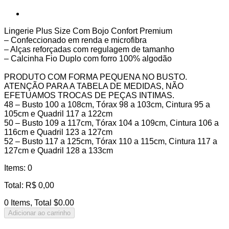
Lingerie Plus Size Com Bojo Confort Premium
– Confeccionado em renda e microfibra
– Alças reforçadas com regulagem de tamanho
– Calcinha Fio Duplo com forro 100% algodão
PRODUTO COM FORMA PEQUENA NO BUSTO.
ATENÇÃO PARA A TABELA DE MEDIDAS, NÃO
EFETUAMOS TROCAS DE PEÇAS INTIMAS.
48 – Busto 100 a 108cm, Tórax 98 a 103cm, Cintura 95 a
105cm e Quadril 117 a 122cm
50 – Busto 109 a 117cm, Tórax 104 a 109cm, Cintura 106 a
116cm e Quadril 123 a 127cm
52 – Busto 117 a 125cm, Tórax 110 a 115cm, Cintura 117 a
127cm e Quadril 128 a 133cm
Items
:
0
Total
:
R$
0,00
0 Items, Total $0.00
Adicionar ao carrinho