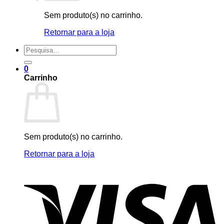
Sem produto(s) no carrinho.
Retornar para a loja
Pesquisar
por:
0
Carrinho
Sem produto(s) no carrinho.
Retornar para a loja
V