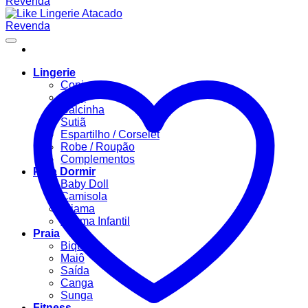
Lingerie
Conjuntos
Body
Calcinha
Sutiã
Espartilho / Corselet
Robe / Roupão
Complementos
Para Dormir
Baby Doll
Camisola
Pijama
Pijama Infantil
Praia
Biquíni
Maiô
Saída
Canga
Sunga
Fitness