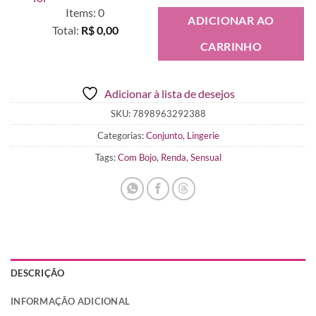
Items
:
0
ADICIONAR AO
Total
:
R$ 0,00
CARRINHO
0
Items.
Your
Adicionar à lista de desejos
total
is
SKU:
7898963292388
R$ 0,00
Categorias:
Conjunto
,
Lingerie
Tags:
Com Bojo
,
Renda
,
Sensual
DESCRIÇÃO
INFORMAÇÃO ADICIONAL