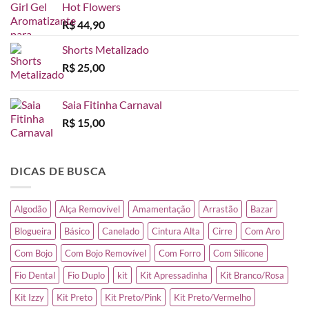
Hot Flowers
R$
44,90
Shorts Metalizado
R$
25,00
Saia Fitinha Carnaval
R$
15,00
DICAS DE BUSCA
Algodão
Alça Removível
Amamentação
Arrastão
Bazar
Blogueira
Básico
Canelado
Cintura Alta
Cirre
Com Aro
Com Bojo
Com Bojo Removível
Com Forro
Com Silicone
Fio Dental
Fio Duplo
kit
Kit Apressadinha
Kit Branco/Rosa
Kit Izzy
Kit Preto
Kit Preto/Pink
Kit Preto/Vermelho