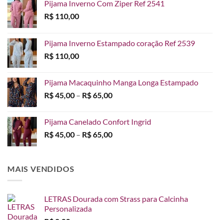
Pijama Inverno Com Ziper Ref 2541
R$
110,00
Pijama Inverno Estampado coração Ref 2539
R$
110,00
Pijama Macaquinho Manga Longa Estampado
Faixa
R$
45,00
–
R$
65,00
de
preço:
Pijama Canelado Confort Ingrid
R$ 45,00
Faixa
R$
45,00
–
R$
65,00
através
de
R$ 65,00
preço:
R$ 45,00
MAIS VENDIDOS
através
R$ 65,00
LETRAS Dourada com Strass para Calcinha
Personalizada