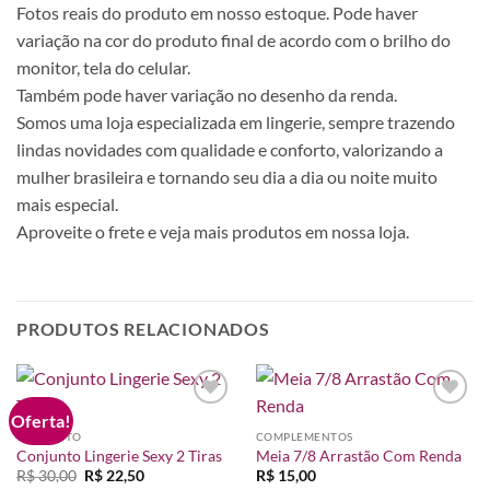
Fotos reais do produto em nosso estoque. Pode haver
variação na cor do produto final de acordo com o brilho do
monitor, tela do celular.
Também pode haver variação no desenho da renda.
Somos uma loja especializada em lingerie, sempre trazendo
lindas novidades com qualidade e conforto, valorizando a
mulher brasileira e tornando seu dia a dia ou noite muito
mais especial.
Aproveite o frete e veja mais produtos em nossa loja.
PRODUTOS RELACIONADOS
Oferta!
Adicionar
Adicionar
à lista de
à lista de
CONJUNTO
COMPLEMENTOS
desejos
desejos
Conjunto Lingerie Sexy 2 Tiras
Meia 7/8 Arrastão Com Renda
O
O
R$
30,00
R$
22,50
R$
15,00
preço
preço