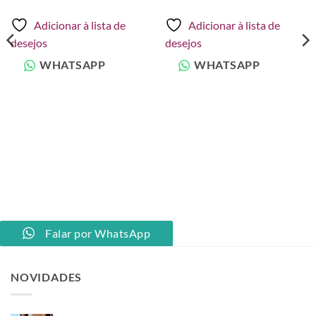
original
atual
era:
é:
Adicionar à lista de
Adicionar à lista de
R$ 30,00.
R$ 22,50.
desejos
desejos
WHATSAPP
WHATSAPP
Falar por WhatsApp
NOVIDADES