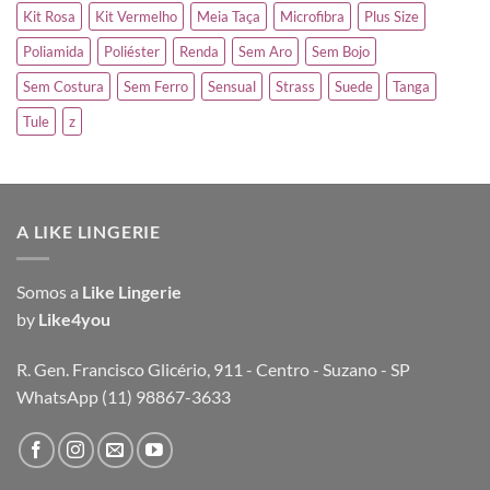
Kit Rosa
Kit Vermelho
Meia Taça
Microfibra
Plus Size
Poliamida
Poliéster
Renda
Sem Aro
Sem Bojo
Sem Costura
Sem Ferro
Sensual
Strass
Suede
Tanga
Tule
z
A LIKE LINGERIE
Somos a
Like Lingerie
by
Like4you
R. Gen. Francisco Glicério, 911 - Centro - Suzano - SP
WhatsApp (11) 98867-3633