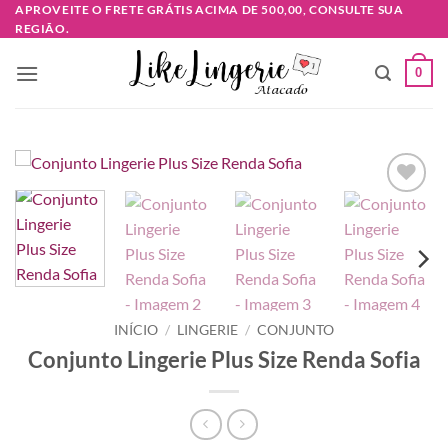
Skip
APROVEITE O FRETE GRÁTIS ACIMA DE 500,00, CONSULTE SUA
REGIÃO.
to
content
0
Adicionar
à lista de
desejos
INÍCIO
/
LINGERIE
/
CONJUNTO
Conjunto Lingerie Plus Size Renda Sofia