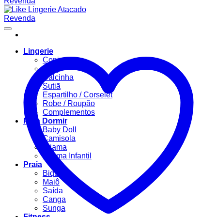
Lingerie
Conjuntos
Body
Calcinha
Sutiã
Espartilho / Corselet
Robe / Roupão
Complementos
Para Dormir
Baby Doll
Camisola
Pijama
Pijama Infantil
Praia
Biquíni
Maiô
Saída
Canga
Sunga
Fitness