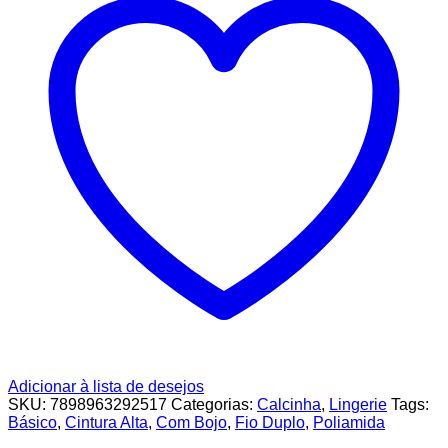
Adicionar à lista de desejos
SKU:
7898963292517
Categorias:
Calcinha
,
Lingerie
Tags:
Básico
,
Cintura Alta
,
Com Bojo
,
Fio Duplo
,
Poliamida