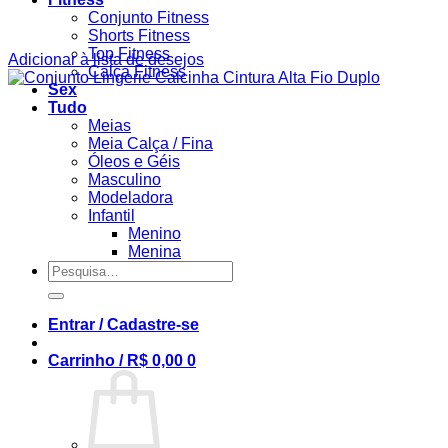
Conjunto Fitness
Shorts Fitness
Top Fitness
Adicionar à lista de desejos
Calça Fitness
Sex
Tudo
Meias
Meia Calça / Fina
Óleos e Géis
Masculino
Modeladora
Infantil
Menino
Menina
Pesquisar
por:
Entrar / Cadastre-se
Carrinho /
R$
0,00
0