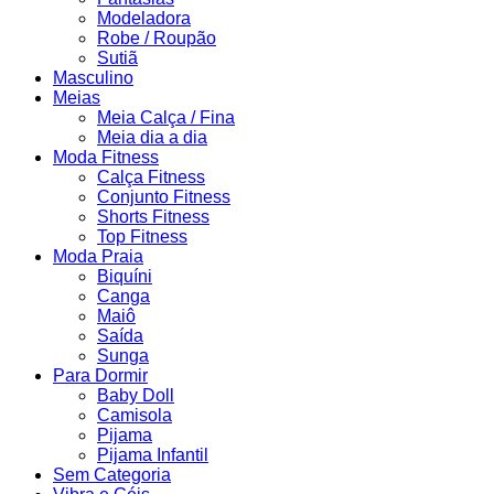
Modeladora
Robe / Roupão
Sutiã
Masculino
Meias
Meia Calça / Fina
Meia dia a dia
Moda Fitness
Calça Fitness
Conjunto Fitness
Shorts Fitness
Top Fitness
Moda Praia
Biquíni
Canga
Maiô
Saída
Sunga
Para Dormir
Baby Doll
Camisola
Pijama
Pijama Infantil
Sem Categoria