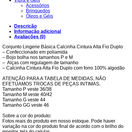
Vibra e Géis
Acessórios
Brinquedos
Óleos e Géis
Descrição
Informação adicional
Avaliações (0)
Conjunto Lingerie Básica Calcinha Cintura Alta Fio Duplo
– Confeccionado em poliamida
– Bojo bolha nos tamanhos P e M
– Alças com regulagem de tamanho
– Calcinha Cintura Alta Fio Duplo com forro 100% algodão
ATENÇÃO PARA A TABELA DE MEDIDAS, NÃO
EFETUAMOS TROCAS DE PEÇAS INTIMAS.
Tamanho P veste 36/38
Tamanho M veste 40/42
Tamanho G veste 44
Tamanho GG veste 46
Sobre a cor do produto:
Fotos reais do produto em nosso estoque. Pode haver
variação na cor do produto final de acordo com o brilho do
monitor, tela do celular.