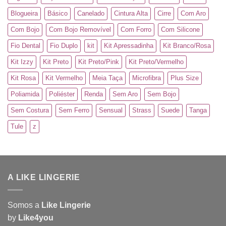
Blogueira
Básico
Canelado
Cintura Alta
Cirre
Com Aro
Com Bojo
Com Bojo Removível
Com Forro
Com Silicone
Fio Dental
Fio Duplo
kit
Kit Apressadinha
Kit Branco/Rosa
Kit Izzy
Kit Preto
Kit Preto/Pink
Kit Preto/Vermelho
Kit Rosa
Kit Vermelho
Meia Taça
Microfibra
Plus Size
Poliamida
Poliéster
Renda
Sem Aro
Sem Bojo
Sem Costura
Sem Ferro
Sensual
Strass
Suede
Tanga
Tule
z
A LIKE LINGERIE
Somos a
Like Lingerie
by
Like4you