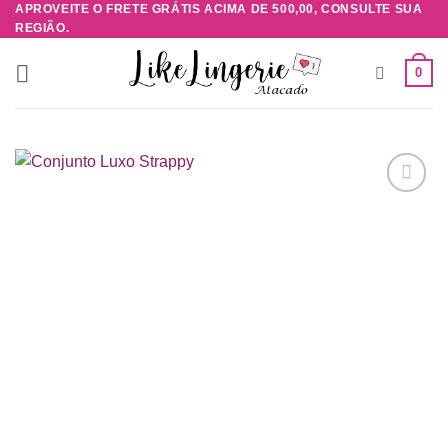
APROVEITE O FRETE GRÁTIS ACIMA DE 500,00, CONSULTE SUA
Skip
REGIÃO.
to
content
0
Adicionar
à lista de
desejos