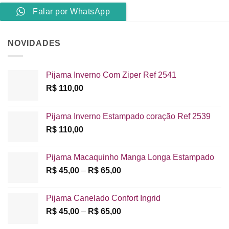
Falar por WhatsApp
NOVIDADES
Pijama Inverno Com Ziper Ref 2541
R$
110,00
Pijama Inverno Estampado coração Ref 2539
R$
110,00
Pijama Macaquinho Manga Longa Estampado
Faixa
R$
45,00
–
R$
65,00
de
preço:
Pijama Canelado Confort Ingrid
R$ 45,00
Faixa
R$
45,00
–
R$
65,00
através
de
R$ 65,00