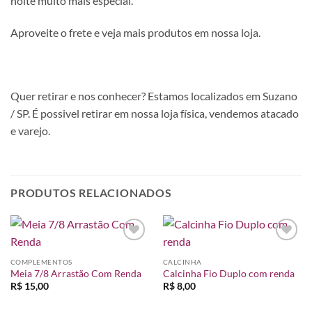
noite muito mais especial.
Aproveite o frete e veja mais produtos em nossa loja.
Quer retirar e nos conhecer? Estamos localizados em Suzano
/ SP. É possivel retirar em nossa loja física, vendemos atacado
e varejo.
PRODUTOS RELACIONADOS
Adicionar
Adicionar
à lista de
à lista de
COMPLEMENTOS
CALCINHA
desejos
desejos
Meia 7/8 Arrastão Com Renda
Calcinha Fio Duplo com renda
R$
15,00
R$
8,00