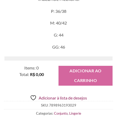
P: 36/38
M: 40/42
G: 44
GG: 46
Items
:
0
ADICIONAR AO
Total
:
R$ 0,00
CARRINHO
0
Items.
Your
Adicionar à lista de desejos
total
is
SKU:
7898963193029
R$ 0,00
Categorias:
Conjunto
,
Lingerie