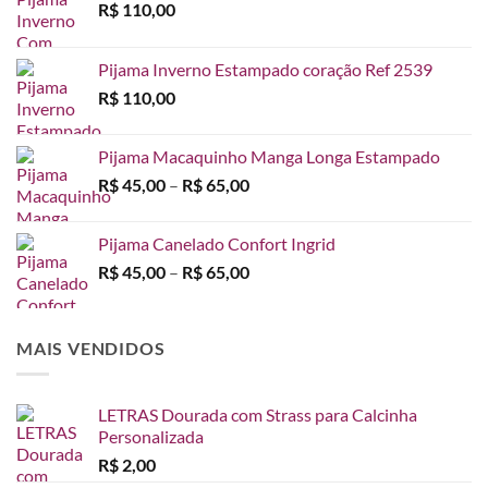
R$
110,00
Pijama Inverno Estampado coração Ref 2539
R$
110,00
Pijama Macaquinho Manga Longa Estampado
Faixa
R$
45,00
–
R$
65,00
de
preço:
Pijama Canelado Confort Ingrid
R$ 45,00
Faixa
R$
45,00
–
R$
65,00
através
de
R$ 65,00
preço:
R$ 45,00
MAIS VENDIDOS
através
R$ 65,00
LETRAS Dourada com Strass para Calcinha
Personalizada
R$
2,00