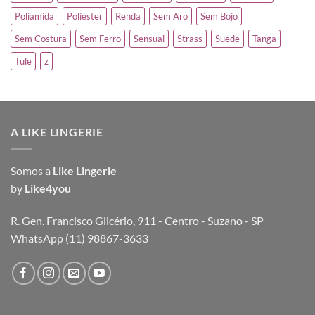
Poliamida
Poliéster
Renda
Sem Aro
Sem Bojo
Sem Costura
Sem Ferro
Sensual
Strass
Suede
Tanga
Tule
z
A LIKE LINGERIE
Somos a
Like Lingerie
by
Like4you
R. Gen. Francisco Glicério, 911 - Centro - Suzano - SP
WhatsApp (11) 98867-3633