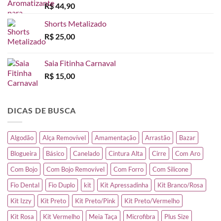
R$
44,90
Shorts Metalizado
R$
25,00
Saia Fitinha Carnaval
R$
15,00
DICAS DE BUSCA
Algodão
Alça Removível
Amamentação
Arrastão
Bazar
Blogueira
Básico
Canelado
Cintura Alta
Cirre
Com Aro
Com Bojo
Com Bojo Removível
Com Forro
Com Silicone
Fio Dental
Fio Duplo
kit
Kit Apressadinha
Kit Branco/Rosa
Kit Izzy
Kit Preto
Kit Preto/Pink
Kit Preto/Vermelho
Kit Rosa
Kit Vermelho
Meia Taça
Microfibra
Plus Size