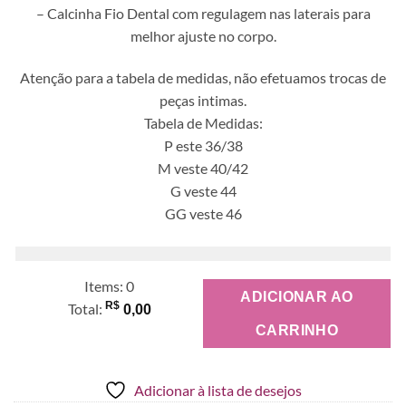
– Calcinha Fio Dental com regulagem nas laterais para
melhor ajuste no corpo.
Atenção para a tabela de medidas, não efetuamos trocas de
peças intimas.
Tabela de Medidas:
P este 36/38
M veste 40/42
G veste 44
GG veste 46
Items
:
0
ADICIONAR AO
R$
Total
:
0,00
CARRINHO
0
Items,
Total
Adicionar à lista de desejos
$0.00