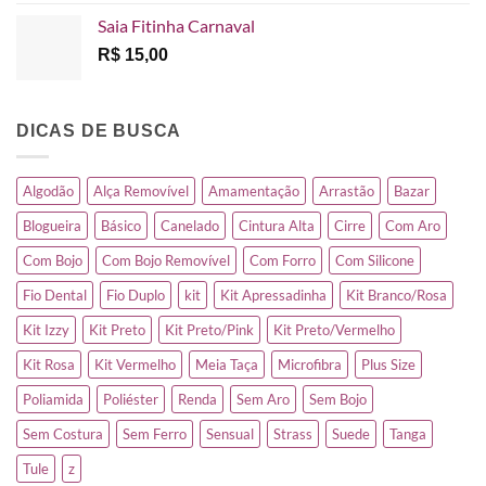
Saia Fitinha Carnaval
R$
15,00
DICAS DE BUSCA
Algodão
Alça Removível
Amamentação
Arrastão
Bazar
Blogueira
Básico
Canelado
Cintura Alta
Cirre
Com Aro
Com Bojo
Com Bojo Removível
Com Forro
Com Silicone
Fio Dental
Fio Duplo
kit
Kit Apressadinha
Kit Branco/Rosa
Kit Izzy
Kit Preto
Kit Preto/Pink
Kit Preto/Vermelho
Kit Rosa
Kit Vermelho
Meia Taça
Microfibra
Plus Size
Poliamida
Poliéster
Renda
Sem Aro
Sem Bojo
Sem Costura
Sem Ferro
Sensual
Strass
Suede
Tanga
Tule
z