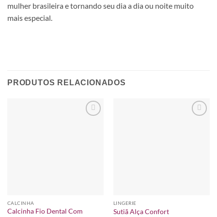
mulher brasileira e tornando seu dia a dia ou noite muito
mais especial.
PRODUTOS RELACIONADOS
Adicionar
Adicionar
à lista de
à lista de
desejos
desejos
CALCINHA
LINGERIE
Calcinha Fio Dental Com
Sutiã Alça Confort