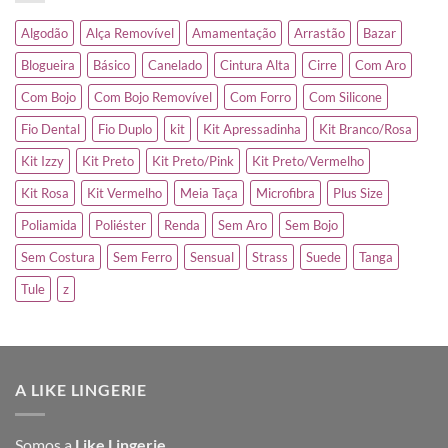
Algodão
Alça Removível
Amamentação
Arrastão
Bazar
Blogueira
Básico
Canelado
Cintura Alta
Cirre
Com Aro
Com Bojo
Com Bojo Removível
Com Forro
Com Silicone
Fio Dental
Fio Duplo
kit
Kit Apressadinha
Kit Branco/Rosa
Kit Izzy
Kit Preto
Kit Preto/Pink
Kit Preto/Vermelho
Kit Rosa
Kit Vermelho
Meia Taça
Microfibra
Plus Size
Poliamida
Poliéster
Renda
Sem Aro
Sem Bojo
Sem Costura
Sem Ferro
Sensual
Strass
Suede
Tanga
Tule
z
A LIKE LINGERIE
Somos a
Like Lingerie