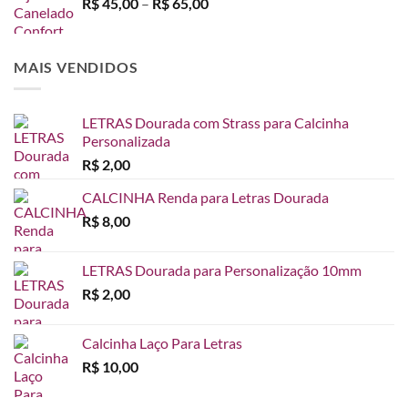
Faixa
R$
45,00
–
R$
65,00
através
de
R$ 65,00
preço:
R$ 45,00
MAIS VENDIDOS
através
R$ 65,00
LETRAS Dourada com Strass para Calcinha
Personalizada
R$
2,00
CALCINHA Renda para Letras Dourada
R$
8,00
LETRAS Dourada para Personalização 10mm
R$
2,00
Calcinha Laço Para Letras
R$
10,00