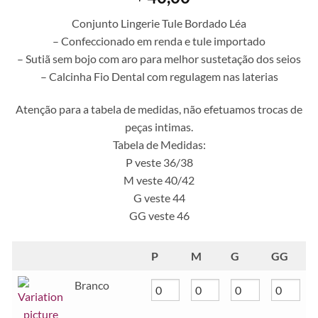
Conjunto Lingerie Tule Bordado Léa
– Confeccionado em renda e tule importado
– Sutiã sem bojo com aro para melhor sustetação dos seios
– Calcinha Fio Dental com regulagem nas laterias
Atenção para a tabela de medidas, não efetuamos trocas de
peças intimas.
Tabela de Medidas:
P veste 36/38
M veste 40/42
G veste 44
GG veste 46
P
M
G
GG
Branco