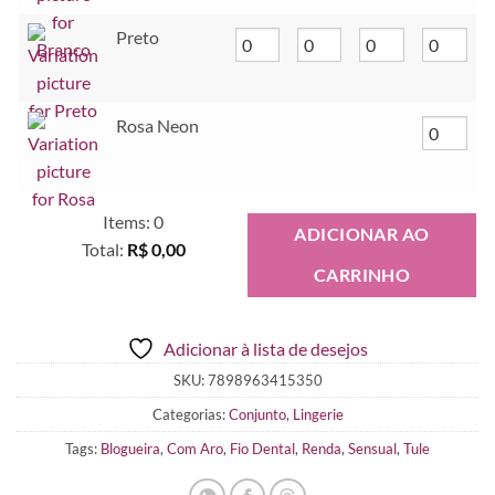
Preto
Rosa Neon
Items
:
0
ADICIONAR AO
Total
:
R$ 0,00
CARRINHO
0
Items.
Your
Adicionar à lista de desejos
total
is
SKU:
7898963415350
R$ 0,00
Categorias:
Conjunto
,
Lingerie
Tags:
Blogueira
,
Com Aro
,
Fio Dental
,
Renda
,
Sensual
,
Tule