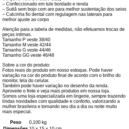
– Confeccionado em tule bordado e renda
– Sutiã sem bojo com aro para melhor sustentação dos seios
– Calcinha fio dental com regulagem nas laterais para
melhor ajuste ao corpo
Atenção para a tabela de medidas, não efetuamos trocas de
peças intimas.
Tamanho P veste 38/40
Tamanho M veste 42/44
Tamanho G veste 44/46
Tamanho GG veste 46/48
Sobre a cor do produto:
Fotos reais do produto em nosso estoque. Pode haver
variação na cor do produto final de acordo com o brilho do
monitor, tela do celular.
Também pode haver variação no desenho da renda.
Aproveite o frete e veja mais produtos em nossa loja.
Somos uma loja especializada em lingerie, sempre trazendo
lindas novidades com qualidade e conforto, valorizando a
mulher brasileira e tornando seu dia a dia ou noite muito
mais especial.
Peso
0,100 kg
Dimensões
10 × 15 × 10 cm