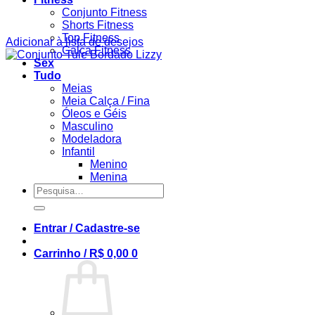
Conjunto Fitness
Shorts Fitness
Top Fitness
Adicionar à lista de desejos
Calça Fitness
Sex
Tudo
Meias
Meia Calça / Fina
Óleos e Géis
Masculino
Modeladora
Infantil
Menino
Menina
Pesquisar
por:
Entrar / Cadastre-se
Carrinho /
R$
0,00
0