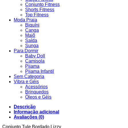
Conjunto Fitness
Shorts Fitness
Top Fitness
Moda Praia
Biquíni
Canga
Maiô
Saída
Sunga
Para Dormir
Baby Doll
Camisola
Pijama
Pijama Infantil
Sem Categoria
Vibra e Géis
Acessórios
Brinquedos
Óleos e Géis
Descrição
Informação adicional
Avaliações (0)
Conjunto Tule Bordado Lizzy