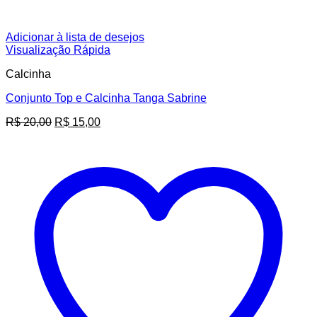
Adicionar à lista de desejos
Visualização Rápida
Calcinha
Conjunto Top e Calcinha Tanga Sabrine
O
O
R$
20,00
R$
15,00
preço
preço
original
atual
era:
é:
R$ 20,00.
R$ 15,00.