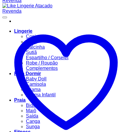
Lingerie
Conjuntos
Body
Calcinha
Sutiã
Espartilho / Corselet
Robe / Roupão
Complementos
Para Dormir
Baby Doll
Camisola
Pijama
Pijama Infantil
Praia
Biquíni
Maiô
Saída
Canga
Sunga
Fitness