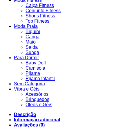
Moda Fitness
Calça Fitness
Conjunto Fitness
Shorts Fitness
Top Fitness
Moda Praia
Biquíni
Canga
Maiô
Saída
Sunga
Para Dormir
Baby Doll
Camisola
Pijama
Pijama Infantil
Sem Categoria
Vibra e Géis
Acessórios
Brinquedos
Óleos e Géis
Descrição
Informação adicional
Avaliações (0)