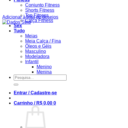
Conjunto Fitness
Shorts Fitness
Top Fitness
Adicionar à lista de desejos
Calça Fitness
Sex
Tudo
Meias
Meia Calça / Fina
Óleos e Géis
Masculino
Modeladora
Infantil
Menino
Menina
Pesquisar
por:
Entrar / Cadastre-se
Carrinho /
R$
0,00
0