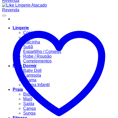
Lingerie
Conjuntos
Body
Calcinha
Sutiã
Espartilho / Corselet
Robe / Roupão
Complementos
Para Dormir
Baby Doll
Camisola
Pijama
Pijama Infantil
Praia
Biquíni
Maiô
Saída
Canga
Sunga
Fitness