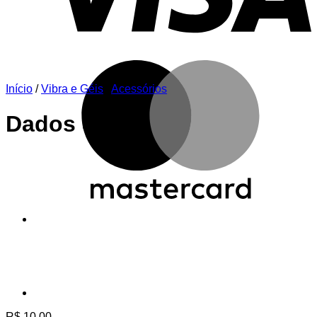
M
Início
/
Vibra e Géis
/
Acessórios
Dados Strip
R$
10,00