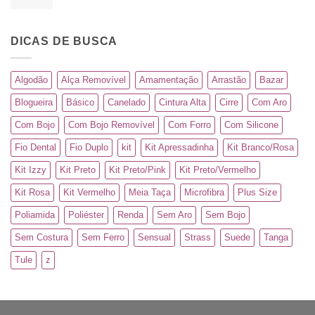
DICAS DE BUSCA
Algodão
Alça Removível
Amamentação
Arrastão
Bazar
Blogueira
Básico
Canelado
Cintura Alta
Cirre
Com Aro
Com Bojo
Com Bojo Removível
Com Forro
Com Silicone
Fio Dental
Fio Duplo
kit
Kit Apressadinha
Kit Branco/Rosa
Kit Izzy
Kit Preto
Kit Preto/Pink
Kit Preto/Vermelho
Kit Rosa
Kit Vermelho
Meia Taça
Microfibra
Plus Size
Poliamida
Poliéster
Renda
Sem Aro
Sem Bojo
Sem Costura
Sem Ferro
Sensual
Strass
Suede
Tanga
Tule
z