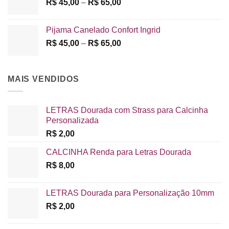
Faixa
R$
45,00
–
R$
65,00
de
preço:
Pijama Canelado Confort Ingrid
R$ 45,00
Faixa
R$
45,00
–
R$
65,00
através
de
R$ 65,00
preço:
R$ 45,00
MAIS VENDIDOS
através
R$ 65,00
LETRAS Dourada com Strass para Calcinha
Personalizada
R$
2,00
CALCINHA Renda para Letras Dourada
R$
8,00
LETRAS Dourada para Personalização 10mm
R$
2,00