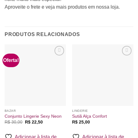
Aproveite o frete e veja mais produtos em nossa loja.
PRODUTOS RELACIONADOS
Oferta!
Adicionar
Adicionar
à lista de
à lista de
desejos
desejos
BAZAR
LINGERIE
Conjunto Lingerie Sexy Neon
Sutiã Alça Confort
O
O
R$
30,00
R$
22,50
R$
25,00
preço
preço
original
atual
era:
é:
Adicionar à lista de
Adicionar à lista de
R$ 30,00.
R$ 22,50.